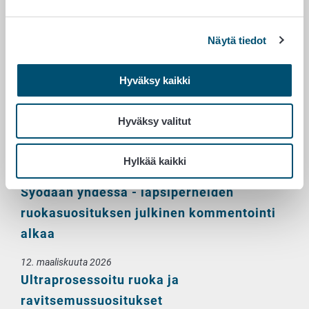
vähentämiseksi tarvitaan yhteisiä toimia
Näytä tiedot
13. toukokuuta 2026
Valtion ravitsemusneuvottelukunta
Hyväksy kaikki
julkaisi hallitusohjelmaehdotuksensa:
Terveyttä edistävä ravitsemus on
Hyväksy valitut
investointi terveyteen, toimintakykyyn,
tasa-arvoon ja kestävään talouteen
Hylkää kaikki
11. toukokuuta 2026
Syödään yhdessä - lapsiperheiden
ruokasuosituksen julkinen kommentointi
alkaa
12. maaliskuuta 2026
Ultraprosessoitu ruoka ja
ravitsemussuositukset