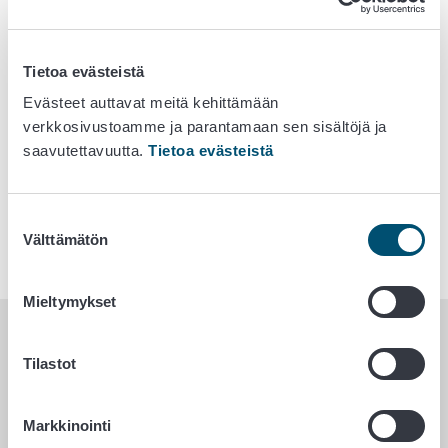
Tietoa evästeistä
Evästeet auttavat meitä kehittämään
verkkosivustoamme ja parantamaan sen sisältöjä ja
saavutettavuutta.
Tietoa evästeistä
KULUTTAJA- JA
VALTION
AMMATTILAISMATERIAALI
RAVITSEMUSNEUVOTTELUKUNTA
– VÄESTÖN
RAVITSEMUKSEN
Suostumuksen
EDISTÄJÄ JA SEURAAJA
Välttämätön
valinta
Mieltymykset
Uutiset
Tilastot
20. toukokuuta 2026
Markkinointi
Suomalaisten suolan saannin