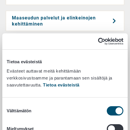
Maaseudun palvelut ja elinkeinojen
kehittäminen
Puutarhatalous
Tietoa evästeistä
Evästeet auttavat meitä kehittämään
Porotalous
verkkosivustoamme ja parantamaan sen sisältöjä ja
saavutettavuutta.
Tietoa evästeistä
Mehiläistalous
Suostumuksen
Välttämätön
valinta
Vahingonkorvaukset
Mieltymykset