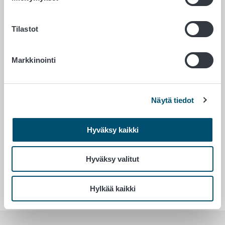
Tilastot
Elintarvikkeet
Markkinointi
Asiointi – tuet
Näytä tiedot
Yhteystiedot
Hyväksy kaikki
Hyväksy valitut
Maatalouden ja maaseudun tuet – mistä
on kysymys?
Hylkää kaikki