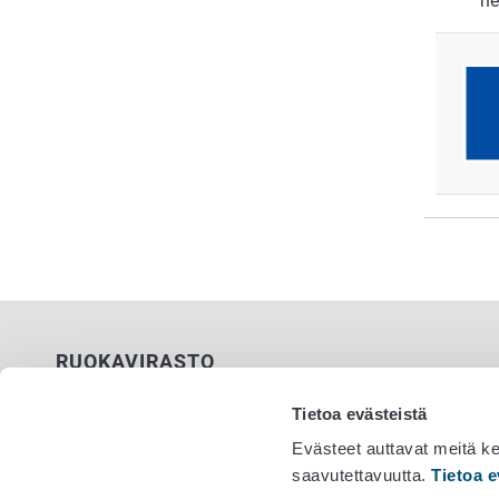
ne
RUOKAVIRASTO
PL 100
Tietoa evästeistä
00027 RUOKAVIRASTO
Evästeet auttavat meitä k
saavutettavuutta.
Tietoa e
Yhteystiedot
Vaihde 029