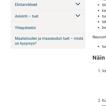
Elintarvikkeet
ti
ka
Asiointi – tuet
tu
li
bi
Yhteystiedot
Neuvont
Maatalouden ja maaseudun tuet – mistä
on kysymys?
tu
Näin
Va
Ku