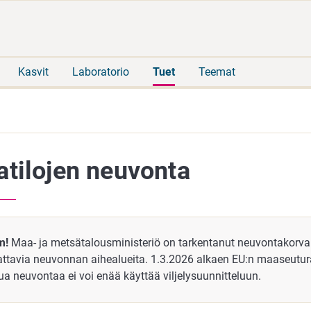
Siirry
Siirry
suoraan
koko
sisältöön
sivuston
hakuun
Kasvit
Laboratorio
Tuet
Teemat
tilojen neuvonta
m!
Maa- ja metsätalousministeriö on tarkentanut neuvontakorva
attavia neuvonnan aihealueita. 1.3.2026 alkaen EU:n maaseutu
ua neuvontaa ei voi enää käyttää viljelysuunnitteluun.