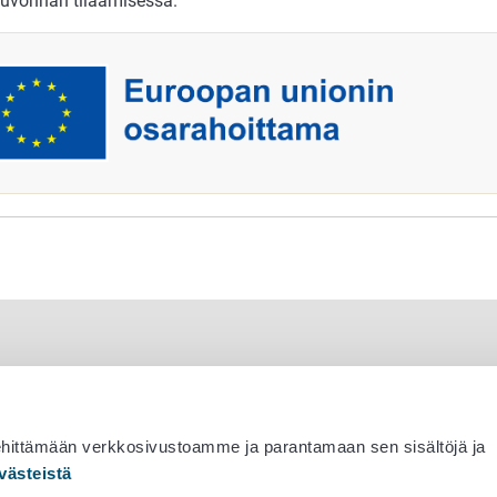
uvonnan tilaamisessa.
ehittämään verkkosivustoamme ja parantamaan sen sisältöjä ja
västeistä
 530 0400