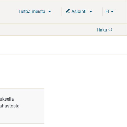
Tietoa meistä
Asiointi
FI
Hae
Haku
uksella
rahastosta