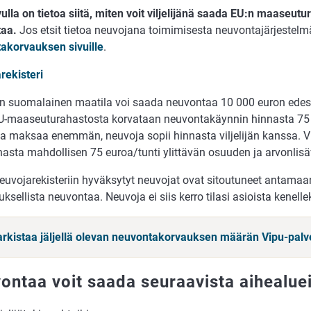
vulla on tietoa siitä, miten voit viljelijänä saada EU:n maaseut
aa.
Jos etsit tietoa neuvojana toimimisesta neuvontajärjestelmä
akorvauksen sivuille
.
rekisteri
n suomalainen maatila voi saada neuvontaa 10 000 euron ede
U-maaseuturahastosta korvataan neuvontakäynnin hinnasta 75 
a maksaa enemmän, neuvoja sopii hinnasta viljelijän kanssa. Vi
asta mahdollisen 75 euroa/tunti ylittävän osuuden ja arvonlis
neuvojarekisteriin hyväksytyt neuvojat ovat sitoutuneet antamaa
ksellista neuvontaa. Neuvoja ei siis kerro tilasi asioista kenell
tarkistaa jäljellä olevan neuvontakorvauksen määrän Vipu-palv
ontaa voit saada seuraavista aihealue