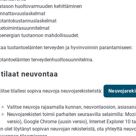
latason huoltovarmuuden kehittäminen
nnattavuuslaskelmat
otantokustannuslaskelmat
iketoimintasuunnitelmat
oenergian tuotannon mahdollisuudet.
aa tuotantoeläinten terveyden ja hyvinvoinnin parantamiseen:
otantoeläinten terveydenhuoltosuunnitelma.
 tilaat neuvontaa
litse tilallesi sopiva neuvoja neuvojarekisteristä:
Neuvojareki
Valitse neuvoja rajaamalla kunnan, neuvontaosion, asiasanan
Neuvojarekisteri toimii parhaiten seuraavilla selaimilla: Mozi
versio), Google Chrome (uusin versio), Internet Explorer 10 t
n olet löytänyt sopivan neuvojan rekisteristä, ota yhteyttä neu