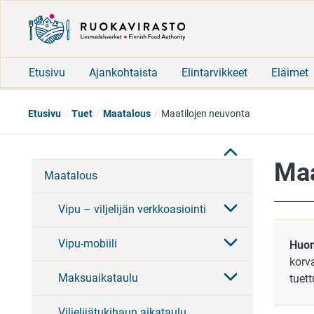
Etusivu
Ajankohtaista
Elintarvikkeet
Eläimet
Etusivu
Tuet
Maatalous
Maatilojen neuvonta
Maa
Maatalous
Vipu – viljelijän verkkoasiointi
Vipu-mobiili
Huo
korv
Maksuaikataulu
tuett
Viljelijätukihaun aikataulu