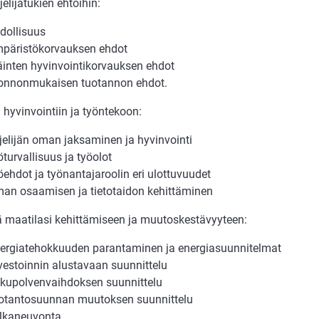
jelijätukien ehtoihin:
dollisuus
päristökorvauksen ehdot
äinten hyvinvointikorvauksen ehdot
onnonmukaisen tuotannon ehdot.
hyvinvointiin ja työntekoon:
ljelijän oman jaksaminen ja hyvinvointi
öturvallisuus ja työolot
öehdot ja työnantajaroolin eri ulottuvuudet
an osaamisen ja tietotaidon kehittäminen
ä maatilasi kehittämiseen ja muutoskestävyyteen:
ergiatehokkuuden parantaminen ja energiasuunnitelmat
vestoinnin alustavaan suunnittelu
kupolvenvaihdoksen suunnittelu
otantosuunnan muutoksen suunnittelu
lkaneuvonta