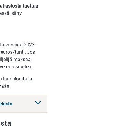
urahastosta tuettua
ssä, siirry
stä vuosina 2023–
euroa/tunti. Jos
ljelijä maksaa
äveron osuuden.
n laadukasta ja
ekään.
elusta
ista