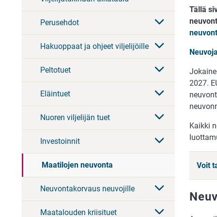
Tällä si
neuvont
Perusehdot
neuvont
Hakuoppaat ja ohjeet viljelijöille
Neuvoja
Peltotuet
Jokaine
2027. E
Eläintuet
neuvont
neuvonn
Nuoren viljelijän tuet
Kaikki 
luottamu
Investoinnit
Maatilojen neuvonta
Voit 
Neuvontakorvaus neuvojille
Neuv
Maatalouden kriisituet