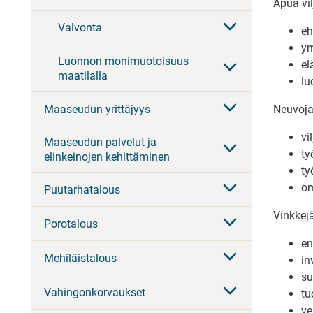
Apua vil
Valvonta
eh
ym
Luonnon monimuotoisuus
el
maatilalla
lu
Maaseudun yrittäjyys
Neuvoja 
vi
Maaseudun palvelut ja
ty
elinkeinojen kehittäminen
ty
om
Puutarhatalous
Vinkkej
Porotalous
en
Mehiläistalous
in
su
Vahingonkorvaukset
tu
ve