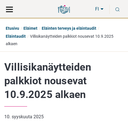
Siirry
Siirry
H
suoraan
koko
FI
sisältöön
sivuston
hakuun
Etusivu
Eläimet
Eläinten terveys ja eläintaudit
Eläintaudit
Villisikanäytteiden palkkiot nousevat 10.9.2025
alkaen
Villisikanäytteiden
palkkiot nousevat
10.9.2025 alkaen
10. syyskuuta 2025