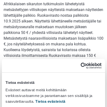
Afrikkalaisen sikaruton tutkimuksiin lähetetyistä
metsästettyjen villisikojen näytteistä maksetaan näytteiden
lähettäjälle palkkio. Ruokavirasto nostaa palkkiota
10.9.2025 alkaen. Näytteitä lähettäneelle metsästäjälle tai
metsästysseuralle maksetaan muutoksen jälkeen
palkkiona 50 € / yhdestä villisiasta lähetetyt näytteet.
Metsästetystä naarasvillisioista maksetaan lisäpalkkio 100
€, jos näytelähetyksessä on mukana pala kohtua.
Kuolleena löydetyistä, sairaista tai kolarissa olleista
villisioista ilmoittamisesta Ruokavirasto maksaa 150 €
ilmoittamispalkkion. Villisikanäytteiden
ohjeet
,
lähetelomake ja palkkioiden laskutuslomake
ovat
saatavilla verkkosivuiltamme.
Vuoden 2025 alusta afrikkalaisen sikaruton varalta
Tietoa evästeistä
tutkittujen metsästettyjen villisikojen virustutkimuksien
Evästeet auttavat meitä kehittämään
kielteisiä tutkimustuloksia ei ole enää lähetetty tiedoksi
verkkosivustoamme ja parantamaan sen sisältöjä ja
näytteen lähettäjälle. Metsästetyn villisian lihan voi käyttää
saavutettavuutta.
Tietoa evästeistä
elintarvikkeena tavalliseen tapaan. Luonnonvaraisten