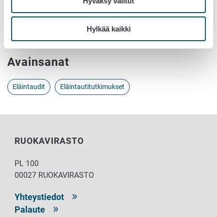
Ohjeet näytteiden lähettämiseen ja palkkioiden
Hyväksy valitut
laskuttamiseen
Hylkää kaikki
Trikiinitutkimuslaboratoriot
Avainsanat
Eläintaudit
Eläintautitutkimukset
RUOKAVIRASTO
PL 100
00027 RUOKAVIRASTO
Yhteystiedot
Palaute