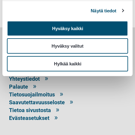
Lemmikki- ja harraste-eläimet
Näytä tiedot
Hyväksy kaikki
RUOKAVIRASTO
Hyväksy valitut
PL 100
Hylkää kaikki
00027 RUOKAVIRASTO
Yhteystiedot
Palaute
Tietosuojailmoitus
Saavutettavuusseloste
Tietoa sivustosta
Evästeasetukset