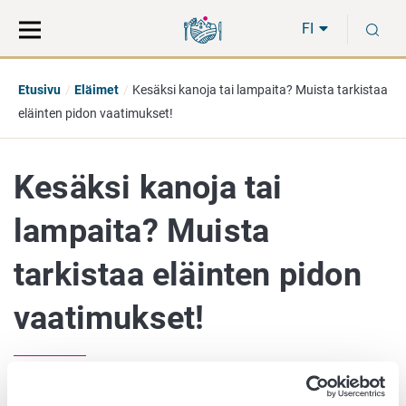
Siirry
Siirry
H
suoraan
koko
FI
sisältöön
sivuston
hakuun
Etusivu
Eläimet
Kesäksi kanoja tai lampaita? Muista tarkistaa
eläinten pidon vaatimukset!
Kesäksi kanoja tai
lampaita? Muista
tarkistaa eläinten pidon
vaatimukset!
8. toukokuuta 2026