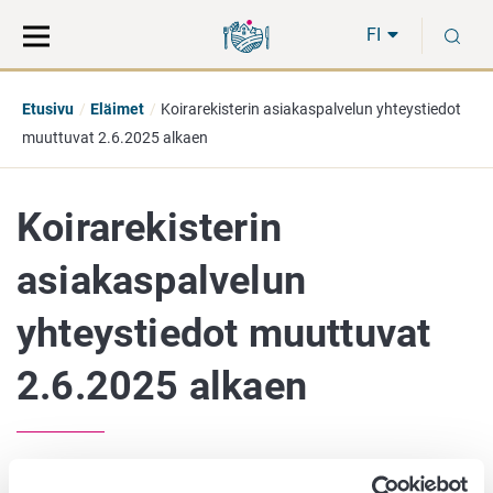
Siirry
Siirry
H
suoraan
koko
FI
sisältöön
sivuston
hakuun
Etusivu
Eläimet
Koirarekisterin asiakaspalvelun yhteystiedot
muuttuvat 2.6.2025 alkaen
Koirarekisterin
asiakaspalvelun
yhteystiedot muuttuvat
2.6.2025 alkaen
23. toukokuuta 2025