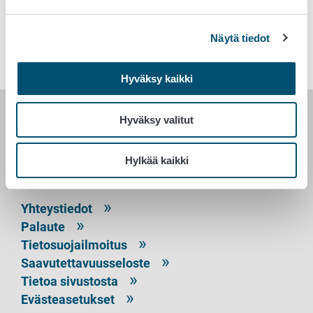
Avainsanat
Näytä tiedot
Eläinala
Eläintenpito
Eläinten hyvinvointi
Hyväksy kaikki
Hyväksy valitut
RUOKAVIRASTO
PL 100
Hylkää kaikki
00027 RUOKAVIRASTO
Yhteystiedot
Palaute
Tietosuojailmoitus
Saavutettavuusseloste
Tietoa sivustosta
Evästeasetukset