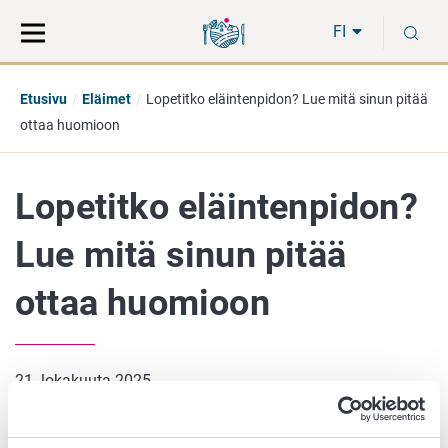
Siirry
Siirry
H
suoraan
koko
FI
sisältöön
sivuston
hakuun
Etusivu
Eläimet
Lopetitko eläintenpidon? Lue mitä sinun pitää
ottaa huomioon
Lopetitko eläintenpidon?
Lue mitä sinun pitää
ottaa huomioon
21. lokakuuta 2025
Kun eläintenpito päättyy kokonaan tai siitä pidetään