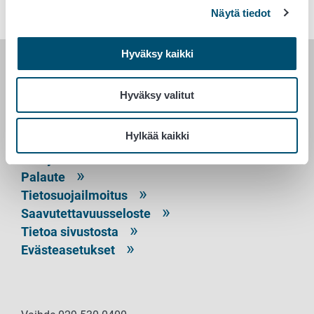
Näytä tiedot
Hyväksy kaikki
RUOKAVIRASTO
Hyväksy valitut
PL 100
00027 RUOKAVIRASTO
Hylkää kaikki
Yhteystiedot
Palaute
Tietosuojailmoitus
Saavutettavuusseloste
Tietoa sivustosta
Evästeasetukset