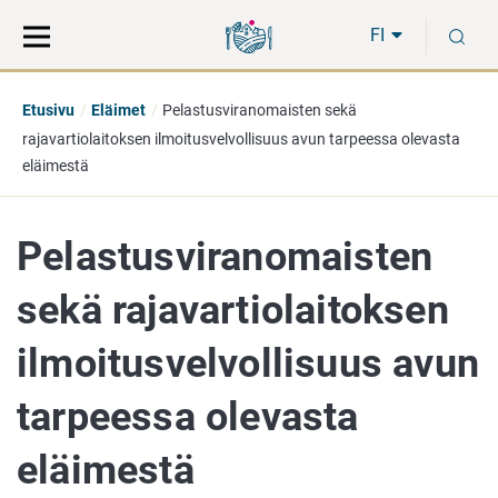
Siirry
Siirry
H
suoraan
koko
FI
sisältöön
sivuston
hakuun
Etusivu
Eläimet
Pelastusviranomaisten sekä
rajavartiolaitoksen ilmoitusvelvollisuus avun tarpeessa olevasta
eläimestä
Pelastusviranomaisten
sekä rajavartiolaitoksen
ilmoitusvelvollisuus avun
tarpeessa olevasta
eläimestä