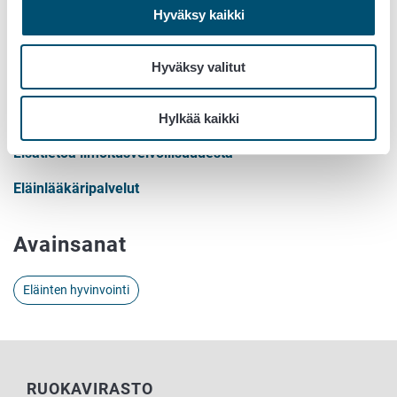
henkilöllisyys pidetään salassa, jos olosuhteiden
Hyväksy kaikki
perusteella voidaan arvioida henkilöllisyyden
paljastamisesta aiheutuvan hänelle haittaa.
Hyväksy valitut
Lisätietoa asiasta:
Hylkää kaikki
Lisätietoa ilmoitusvelvollisuudesta
Eläinlääkäripalvelut
Avainsanat
Eläinten hyvinvointi
RUOKAVIRASTO