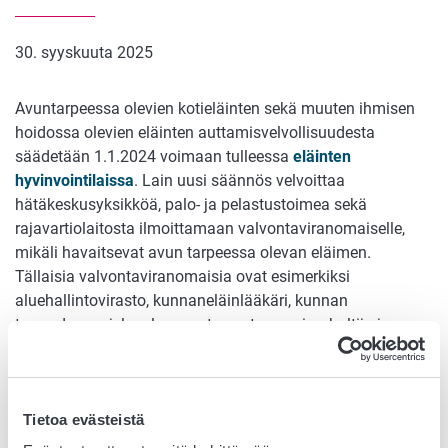
30. syyskuuta 2025
Avuntarpeessa olevien kotieläinten sekä muuten ihmisen
hoidossa olevien eläinten auttamisvelvollisuudesta
säädetään 1.1.2024 voimaan tulleessa
eläinten
hyvinvointilaissa
. Lain uusi säännös velvoittaa
hätäkeskusyksikköä, palo- ja pelastustoimea sekä
rajavartiolaitosta ilmoittamaan valvontaviranomaiselle,
mikäli havaitsevat avun tarpeessa olevan eläimen.
Tällaisia valvontaviranomaisia ovat esimerkiksi
aluehallintovirasto, kunnaneläinlääkäri, kunnan
terveydensuojeluvalvonnasta vastaava viranhaltija ja
poliisi.
Usein eläinten auttamisvelvollisuuden voi täyttää
ilmoittamalla avun tarpeessa olevasta eläimestä sen
Tietoa evästeistä
omistajalle tai hoitajalle. Lain uusi 88 pykälä tuo kuitenkin