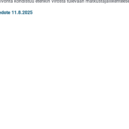
alvonta kohdistuu etenkin Virosta tulevaan matkustajaliikentees
iedote 11.8.2025