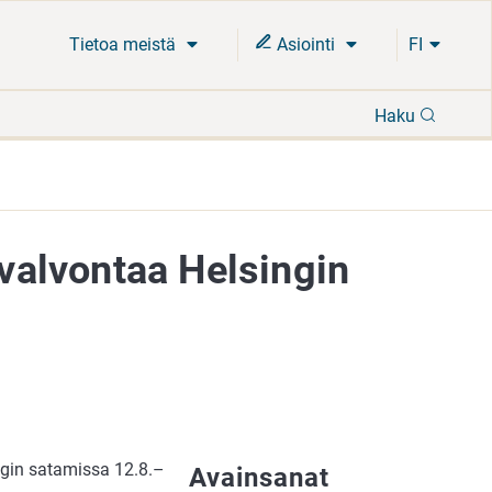
Tietoa meistä
Asiointi
FI
Hae
Haku
 valvontaa Helsingin
ingin satamissa 12.8.–
Avainsanat