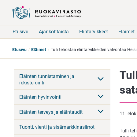
Etusivu
Ajankohtaista
Elintarvikkeet
Eläimet
Etusivu
Eläimet
Tulli tehostaa elintarvikkeiden valvontaa Hel
Tul
Eläinten tunnistaminen ja
rekisteröinti
sat
Eläinten hyvinvointi
Eläinten terveys ja eläintaudit
11. elo
Tuonti, vienti ja sisämarkkinasiirrot
Tulli te