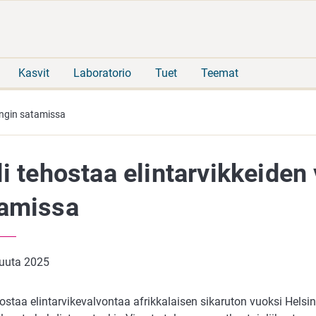
Siirry
Siirry
suoraan
koko
sisältöön
sivuston
hakuun
Kasvit
Laboratorio
Tuet
Teemat
singin satamissa
li tehostaa elintarvikkeiden
amissa
kuuta 2025
hostaa elintarvikevalvontaa afrikkalaisen sikaruton vuoksi Hels