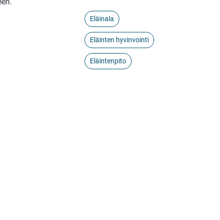
een.
Eläinala
Eläinten hyvinvointi
Eläintenpito