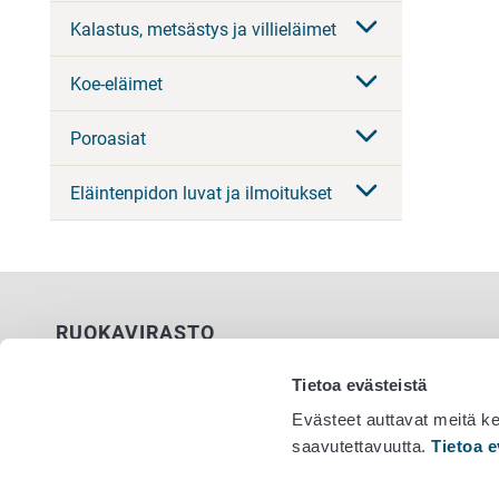
Kalastus, metsästys ja villieläimet
Koe-eläimet
Poroasiat
Eläintenpidon luvat ja ilmoitukset
RUOKAVIRASTO
PL 100
Tietoa evästeistä
00027 RUOKAVIRASTO
Evästeet auttavat meitä k
saavutettavuutta.
Tietoa e
Yhteystiedot
Vaihde 029
Palaute