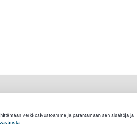
ehittämään verkkosivustoamme ja parantamaan sen sisältöjä ja
västeistä
 530 0400