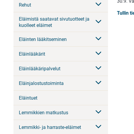
30.9. V
Rehut
Tullin t
Eläimistä saatavat sivutuotteet ja
kuolleet eläimet
Eläinten lääkitseminen
Eläinlääkärit
Eläinlääkäripalvelut
Eläinjalostustoiminta
Eläintuet
Lemmikkien matkustus
Lemmikki- ja harraste-eläimet