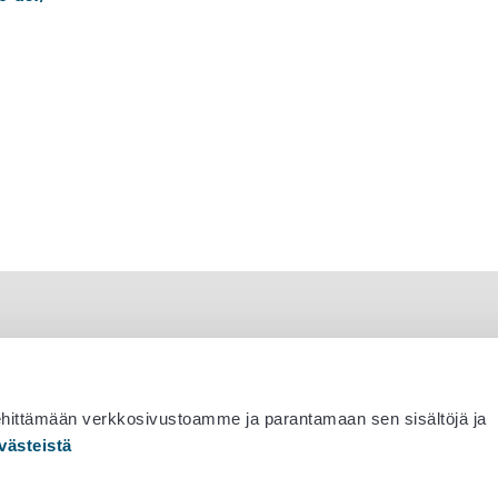
ehittämään verkkosivustoamme ja parantamaan sen sisältöjä ja
västeistä
 530 0400