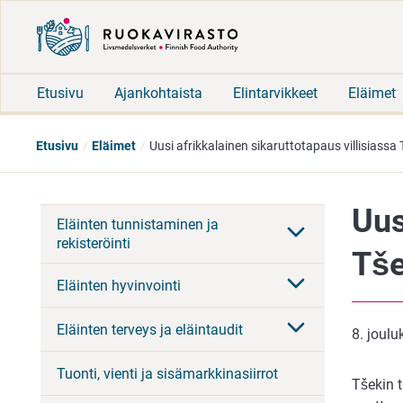
Etusivu
Ajankohtaista
Elintarvikkeet
Eläimet
Etusivu
Eläimet
Uusi afrikkalainen sikaruttotapaus villisiassa
Uus
Eläinten tunnistaminen ja
rekisteröinti
Tše
Eläinten hyvinvointi
Eläinten terveys ja eläintaudit
8. joul
Tuonti, vienti ja sisämarkkinasiirrot
Tšekin t