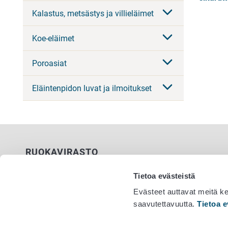
Kalastus, metsästys ja villieläimet
Koe-eläimet
Poroasiat
Eläintenpidon luvat ja ilmoitukset
RUOKAVIRASTO
PL 100
Tietoa evästeistä
00027 RUOKAVIRASTO
Evästeet auttavat meitä k
saavutettavuutta.
Tietoa e
Yhteystiedot
Vaihde 029
Palaute