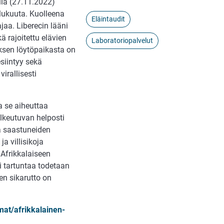
lla (27.11.2022)
ulukuuta. Kuolleena
Eläintaudit
ajaa. Liberecin lääni
ä rajoitettu elävien
Laboratoriopalvelut
uksen löytöpaikasta on
esiintyy sekä
irallisesti
ja se aiheuttaa
ulkeutuvan helposti
llä saastuneiden
a villisikoja
 Afrikkalaiseen
li tartuntaa todetaan
en sikarutto on
mat/afrikkalainen-