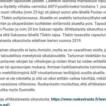
edellisen tapauksen jälkeen. Liberecin läänissä marraskuun lopu
a löydetty villisika varmistui ASFV-positiiviseksi torstaina 1. jo
 nuori villisika (noin 25 kg) oli jäänyt auton alle lähellä Puolan r
e Tšekin pohjoisosassa. Alueelle on asetettu tartuntavyöhyke sek
nten ja sikaperäisten tuotteiden siirtämistä alueelta pois. Tapa
m Puolan ja noin 20 km Saksan rajalle. Afrikkalaista sikaruttoa 
 että Saksassa lähellä Tšekin rajaa. Tšekin tasavalta vapautui v
aisesta sikarutosta edellisen kerran vuonna 2019.
ainen sikarutto ei tartu ihmisiin, mutta se on vaarallinen sioille, 
 taloudellisia menetyksiä sikataloudelle. Tartunnan tiedetään k
kantavien sikojen tai villisikojen ja niiden lihan tai niiden erittei
den tai ajoneuvojen mukana. Ihmisen harkitsematonta toimintaa j
 merkittävimpinä ASF-virustartunnan levittäjinä uusille alueille.
oon ei ole rokotetta ja sitä on siksi erittäin vaikea hävittää, mikä
araisissa villisioissa. Ruokavirasto muistuttaa, että afrikkalain
uhka myös Suomelle.
oja afrikkalaisesta sikarutosta:
https://www.ruokavirasto.fi/tee
o-asf/