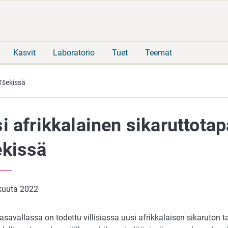
Siirry
Siirry
suoraan
koko
sisältöön
sivuston
hakuun
Kasvit
Laboratorio
Tuet
Teemat
 Tšekissä
i afrikkalainen sikaruttotap
kissä
ukuuta 2022
asavallassa on todettu villisiassa uusi afrikkalaisen sikaruton t