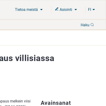
Tietoa meistä
Asiointi
FI
Hae
Haku
aus villisiassa
apaus melkein viisi
Avainsanat