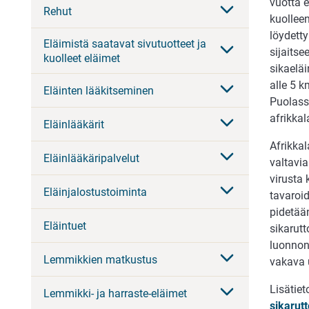
vuotta 
Rehut
kuolleen
löydetty
Eläimistä saatavat sivutuotteet ja
sijaitse
kuolleet eläimet
sikaeläi
alle 5 k
Eläinten lääkitseminen
Puolassa
afrikkal
Eläinlääkärit
Afrikkal
Eläinlääkäripalvelut
valtavia
virusta 
Eläinjalostustoiminta
tavaroi
pidetään
Eläintuet
sikarutt
luonnonv
Lemmikkien matkustus
vakava 
Lisätiet
Lemmikki- ja harraste-eläimet
sikarutt