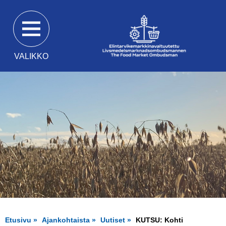
Siirry
suoraan
sisältöön
VALIKKO
Etusivu
Ajankohtaista
Uutiset
KUTSU: Kohti