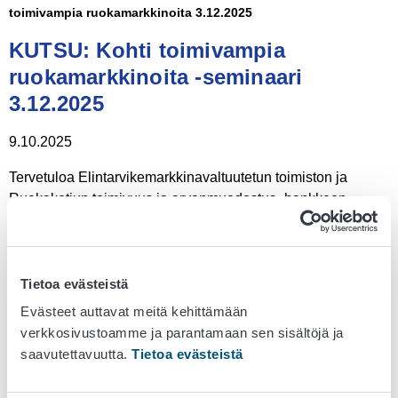
toimivampia ruokamarkkinoita 3.12.2025
KUTSU: Kohti toimivampia
ruokamarkkinoita -seminaari
3.12.2025
9.10.2025
Tervetuloa Elintarvikemarkkinavaltuutetun toimiston ja
Ruokaketjun toimivuus ja arvonmuodostus -hankkeen
yhteistyössä järjestämään
Kohti toimivampia
ruokamarkkinoita -seminaariin
keskiviikkona 3.12.2025.
Aika
: 3.12.2025 klo 9–12 (aamupala klo 8.30)
Tietoa evästeistä
Paikka
: Elokuvateatteri Gilda, Narinkka 2, 00100 Helsinki
Evästeet auttavat meitä kehittämään
HUOM
: vain lähitilaisuus!
verkkosivustoamme ja parantamaan sen sisältöjä ja
Ilmoittaudu tästä
:
saavutettavuutta.
Tietoa evästeistä
https://link.webropol.com/ep/kohtitoimivampiaruokamar
kkinoita2025