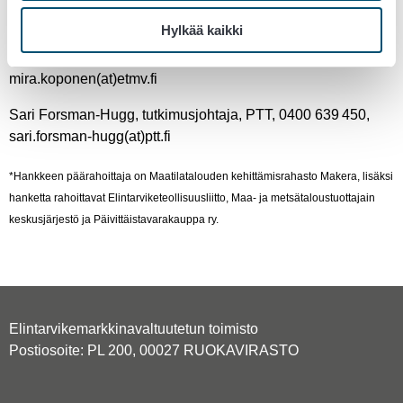
Lisätietoja
Hylkää kaikki
Mira Koponen, Johtava asiantuntija, ETMV, 029 520 4853,
mira.koponen(at)etmv.fi
Sari Forsman-Hugg, tutkimusjohtaja, PTT, 0400 639 450,
sari.forsman-hugg(at)ptt.fi
*Hankkeen päärahoittaja on Maatilatalouden kehittämisrahasto Makera, lisäksi
hanketta rahoittavat Elintarviketeollisuusliitto, Maa- ja metsätaloustuottajain
keskusjärjestö ja Päivittäistavarakauppa ry.
Elintarvikemarkkinavaltuutetun toimisto
Postiosoite: PL 200, 00027 RUOKAVIRASTO