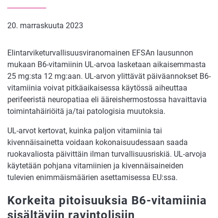
20. marraskuuta 2023
Elintarviketurvallisuusviranomainen EFSAn lausunnon
mukaan B6-vitamiinin UL-arvoa lasketaan aikaisemmasta
25 mg:sta 12 mg:aan. UL-arvon ylittävät päiväannokset B6-
vitamiinia voivat pitkäaikaisessa käytössä aiheuttaa
perifeeristä neuropatiaa eli ääreishermostossa havaittavia
toimintahäiriöitä ja/tai patologisia muutoksia.
UL-arvot kertovat, kuinka paljon vitamiinia tai
kivennäisainetta voidaan kokonaisuudessaan saada
ruokavaliosta päivittäin ilman turvallisuusriskiä. UL-arvoja
käytetään pohjana vitamiinien ja kivennäisaineiden
tulevien enimmäismäärien asettamisessa EU:ssa.
Korkeita pitoisuuksia B6-vitamiinia
sisältäviin ravintolisiin