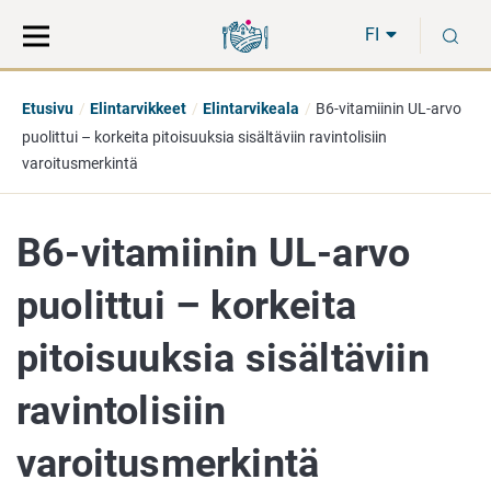
Siirry
Siirry
H
suoraan
koko
FI
sisältöön
sivuston
hakuun
Etusivu
Elintarvikkeet
Elintarvikeala
B6-vitamiinin UL-arvo
puolittui – korkeita pitoisuuksia sisältäviin ravintolisiin
varoitusmerkintä
B6-vitamiinin UL-arvo
puolittui – korkeita
pitoisuuksia sisältäviin
ravintolisiin
varoitusmerkintä