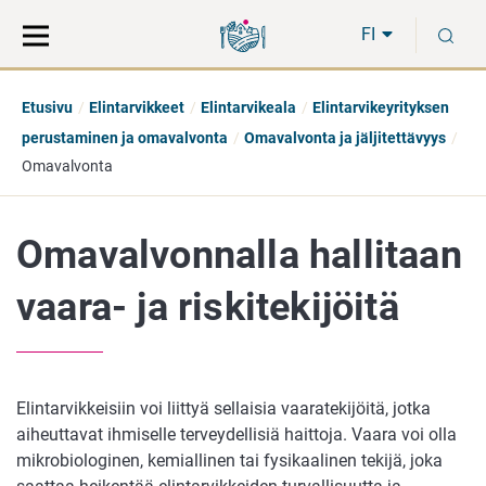
Siirry
Siirry
H
suoraan
koko
FI
sisältöön
sivuston
hakuun
Etusivu
Elintarvikkeet
Elintarvikeala
Elintarvikeyrityksen
perustaminen ja omavalvonta
Omavalvonta ja jäljitettävyys
Omavalvonta
Omavalvonnalla hallitaan
vaara- ja riskitekijöitä
Elintarvikkeisiin voi liittyä sellaisia vaaratekijöitä, jotka
aiheuttavat ihmiselle terveydellisiä haittoja. Vaara voi olla
mikrobiologinen, kemiallinen tai fysikaalinen tekijä, joka