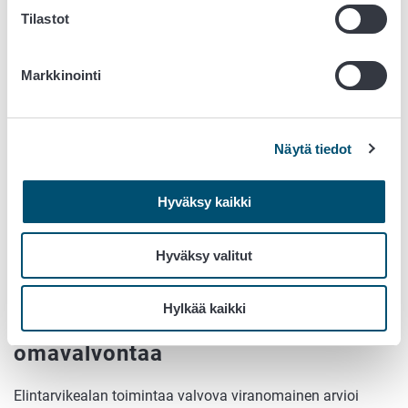
jakelemastaan tuotteesta.
Tilastot
Toimijan on tunnettava elintarvikkeisiin sekä niiden
käsittelyyn liittyvät vaarat ja määritettävä niille
Markkinointi
hallintakeinot. Elintarvikealan toimijan on varmistettava,
että elintarvikkeet ovat:
kemialliselta
Näytä tiedot
fysikaaliselta ja
mikrobiologiselta
Hyväksy kaikki
laadultaan sellaisia, että ne eivät aiheuta vaaraa ihmisen
terveydelle eivätkä johda kuluttajaa harhaan.
Hyväksy valitut
Toimijoiden omavalvontaohje
Hylkää kaikki
Viranomainen arvioi toimijan
omavalvontaa
Elintarvikealan toimintaa valvova viranomainen arvioi