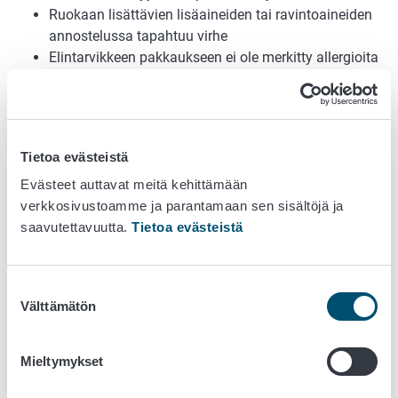
Ruokaan lisättävien lisäaineiden tai ravintoaineiden
annostelussa tapahtuu virhe
Elintarvikkeen pakkaukseen ei ole merkitty allergioita
aiheuttavia aineita
Osa kuluttajista on erityisen herkkiä tietyille elintarvikkeisiin
liittyville riskeille. Riskiryhmiä ovat alle kouluikäiset lapset,
raskaana olevat tai imettävät naiset, vanhukset ja
Tietoa evästeistä
vakavasti sairaat henkilöt, joiden vastustuskyky on
Evästeet auttavat meitä kehittämään
sairauden vuoksi alentunut.
verkkosivustoamme ja parantamaan sen sisältöjä ja
saavutettavuutta.
Tietoa evästeistä
Toimija vastaa omavalvonnasta
Toimija vastaa aina omasta toiminnastaan ja siihen
Suostumuksen
liittyvästä omavalvonnasta. Elintarvikealan toimijalla on
Välttämätön
valinta
oltava riittävät ja oikeat tiedot:
tuottamastaan
Mieltymykset
jalostamastaan ja