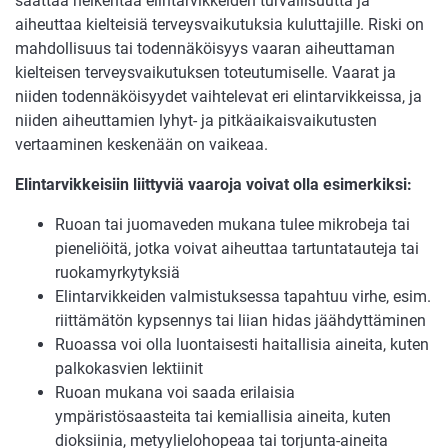
saattaa heikentää elintarvikkeiden turvallisuutta ja
aiheuttaa kielteisiä terveysvaikutuksia kuluttajille. Riski on
mahdollisuus tai todennäköisyys vaaran aiheuttaman
kielteisen terveysvaikutuksen toteutumiselle. Vaarat ja
niiden todennäköisyydet vaihtelevat eri elintarvikkeissa, ja
niiden aiheuttamien lyhyt- ja pitkäaikaisvaikutusten
vertaaminen keskenään on vaikeaa.
Elintarvikkeisiin liittyviä vaaroja voivat olla esimerkiksi:
Ruoan tai juomaveden mukana tulee mikrobeja tai
pieneliöitä, jotka voivat aiheuttaa tartuntatauteja tai
ruokamyrkytyksiä
Elintarvikkeiden valmistuksessa tapahtuu virhe, esim.
riittämätön kypsennys tai liian hidas jäähdyttäminen
Ruoassa voi olla luontaisesti haitallisia aineita, kuten
palkokasvien lektiinit
Ruoan mukana voi saada erilaisia
ympäristösaasteita tai kemiallisia aineita, kuten
dioksiinia, metyylielohopeaa tai torjunta-aineita