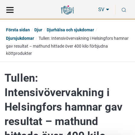
Gå
Sök
S
direkt
på
SV
till
hela
innehåll
webbplatsen
Första sidan
Djur
Djurhälsa och sjukdomar
Djursjukdomar
Tullen: Intensivövervakning i Helsingfors hamnar
gav resultat – mathund hittade över 400 kilo förbjudna
köttprodukter
Tullen:
Intensivövervakning i
Helsingfors hamnar gav
resultat – mathund