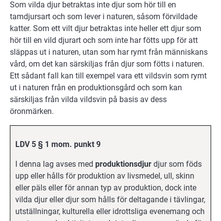
Som vilda djur betraktas inte djur som hör till en
tamdjursart och som lever i naturen, såsom förvildade
katter. Som ett vilt djur betraktas inte heller ett djur som
hör till en vild djurart och som inte har fötts upp för att
släppas ut i naturen, utan som har rymt från människans
vård, om det kan särskiljas från djur som fötts i naturen.
Ett sådant fall kan till exempel vara ett vildsvin som rymt
ut i naturen från en produktionsgård och som kan
särskiljas från vilda vildsvin på basis av dess
öronmärken.
LDV 5 § 1 mom. punkt 9
I denna lag avses med
produktionsdjur
djur som föds
upp eller hålls för produktion av livsmedel, ull, skinn
eller päls eller för annan typ av produktion, dock inte
vilda djur eller djur som hålls för deltagande i tävlingar,
utställningar, kulturella eller idrottsliga evenemang och