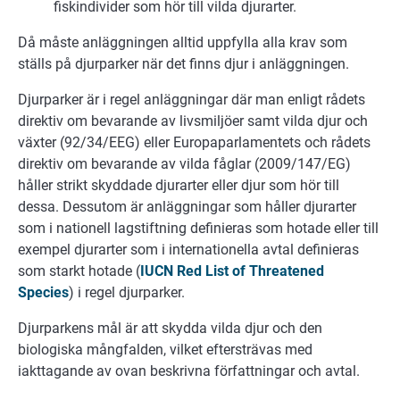
fiskindivider som hör till vilda djurarter.
Då måste anläggningen alltid uppfylla alla krav som
ställs på djurparker när det finns djur i anläggningen.
Djurparker är i regel anläggningar där man enligt rådets
direktiv om bevarande av livsmiljöer samt vilda djur och
växter (92/34/EEG) eller Europaparlamentets och rådets
direktiv om bevarande av vilda fåglar (2009/147/EG)
håller strikt skyddade djurarter eller djur som hör till
dessa. Dessutom är anläggningar som håller djurarter
som i nationell lagstiftning definieras som hotade eller till
exempel djurarter som i internationella avtal definieras
som starkt hotade (
IUCN Red List of Threatened
Species
) i regel djurparker.
Djurparkens mål är att skydda vilda djur och den
biologiska mångfalden, vilket eftersträvas med
iakttagande av ovan beskrivna författningar och avtal.