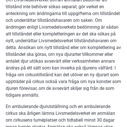
tillstånd inte behöver sökas separat, gör verket en
anteckning om ändringarna till uppgifterna om tillståndet
och underrättar tillståndshavaren om saken. Om
ändringen enligt Livsmedelsverkets bedömning är sådan
att tillståndet eller kompletteringen av det ska sökas på
nytt, underrättar Livsmedelsverket tillståndshavaren om
detta. Ansökan om nytt tillstånd eller om komplettering av
tillståndet ska göras, om nya djurarter tillkommer eller
antalet djur utökas avsevärt eller verksamheten annars
ändras på ett sätt som kan inverka på djurens välfärd. I
fråga om cirkustillstånd kan det utöver en ny djurart som
uppträder på cirkus också vara fråga om nya konster som
djuren förevisar, om de avsevärt skiljer sig från de som
tidigare anmälts.
En ambulerande djurutställning och en ambulerande
cirkus ska årligen lämna Livsmedelsverket en anmälan
om cirkusens turnéplatser och tidtabell minst 30 dagar
innan turnén startar. Anmälan ska också lämnas utan