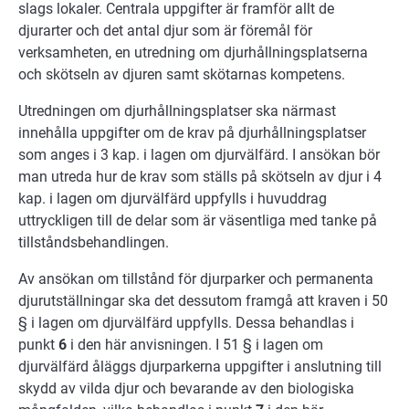
slags lokaler. Centrala uppgifter är framför allt de
djurarter och det antal djur som är föremål för
verksamheten, en utredning om djurhållningsplatserna
och skötseln av djuren samt skötarnas kompetens.
Utredningen om djurhållningsplatser ska närmast
innehålla uppgifter om de krav på djurhållningsplatser
som anges i 3 kap. i lagen om djurvälfärd. I ansökan bör
man utreda hur de krav som ställs på skötseln av djur i 4
kap. i lagen om djurvälfärd uppfylls i huvuddrag
uttryckligen till de delar som är väsentliga med tanke på
tillståndsbehandlingen.
Av ansökan om tillstånd för djurparker och permanenta
djurutställningar ska det dessutom framgå att kraven i 50
§ i lagen om djurvälfärd uppfylls. Dessa behandlas i
punkt
6
i den här anvisningen. I 51 § i lagen om
djurvälfärd åläggs djurparkerna uppgifter i anslutning till
skydd av vilda djur och bevarande av den biologiska