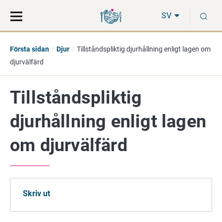
Gå
Sök
S
direkt
på
SV
till
hela
innehåll
webbplatsen
Första sidan
Djur
Tillståndspliktig djurhållning enligt lagen om
djurvälfärd
Tillståndspliktig
djurhållning enligt lagen
om djurvälfärd
Skriv ut