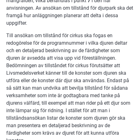
mångfalden, vilka behandlas i punkt
7
i den här
anvisningen. Av ansökan om tillstånd för djurpark ska det
framgå hur anläggningen planerar att delta i dessa
uppgifter.
Till ansökan om tillstånd för cirkus ska fogas en
redogörelse för de programnummer i vilka djuren deltar
och en detaljerad beskrivning av de färdigheter som
djuren är avsedda att visa upp vid föreställningen.
Bedömningen av tillståndet för cirkus förutsätter att
Livsmedelsverket känner till de konster som djuren ska
utföra eller de konster där djur ska användas. Endast på
så sätt kan man undvika att bevilja tillstånd för sådana
verksamheter som inte är godtagbara med tanke på
djurens välfärd, till exempel att man rider på ett djur som
inte lämpar sig för ridning. I stället för att man i
tillståndsansökan listar de konster som djuren gör ska
man presentera en detaljerad beskrivning av de
färdigheter som krävs av djuret för att kunna utföra