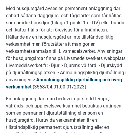
Med husdjursgård avses en permanent anläggning där
enbart sådana däggdjurs- och fågelarter som får hållas
som produktionsdjur (bilaga 1 punkt 1 i LDV) eller hundar
och katter hålls för att förevisas för allmänheten.
Hållande av en husdjursgård är inte tillståndspliktig
verksamhet men förutsätter att man gör en
verksamhetsanmälan till Livsmedelsverket. Anvisningar
för husdjursgårdar finns på Livsmedelsverkets webbplats
Livsmedelsverket.fi > Djur > Djurens välfärd > Djurskydd
på djurhållningsplatsen > Anmälningspliktig djurhållning i
anvisningen >
Anmälningspliktig djurhållning och övrig
verksamhet
(3568/04.01.00.01/2023).
En anläggning där man bedriver djurstödd terapi-,
välfärds- och upplevelseverksamhet betraktas antingen
som en permanent djurutställning eller som en
husdjursgård. Huruvida verksamheten är en
tillståndspliktig permanent djurutställning eller en