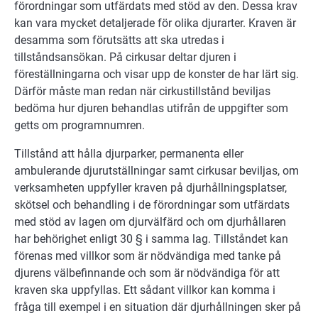
förordningar som utfärdats med stöd av den. Dessa krav
kan vara mycket detaljerade för olika djurarter. Kraven är
desamma som förutsätts att ska utredas i
tillståndsansökan. På cirkusar deltar djuren i
föreställningarna och visar upp de konster de har lärt sig.
Därför måste man redan när cirkustillstånd beviljas
bedöma hur djuren behandlas utifrån de uppgifter som
getts om programnumren.
Tillstånd att hålla djurparker, permanenta eller
ambulerande djurutställningar samt cirkusar beviljas, om
verksamheten uppfyller kraven på djurhållningsplatser,
skötsel och behandling i de förordningar som utfärdats
med stöd av lagen om djurvälfärd och om djurhållaren
har behörighet enligt 30 § i samma lag. Tillståndet kan
förenas med villkor som är nödvändiga med tanke på
djurens välbefinnande och som är nödvändiga för att
kraven ska uppfyllas. Ett sådant villkor kan komma i
fråga till exempel i en situation där djurhållningen sker på