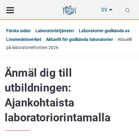
Gå
Sök
S
direkt
på
SV
till
hela
innehåll
webbplatsen
Första sidan
Laboratorietjänster
Laboratorier godkända av
Livsmedelsverket
Aktuellt för godkända laboratorier
Aktuellt
på laboratoriefronten 2026
Änmäl dig till
utbildningen:
Ajankohtaista
laboratoriorintamalla