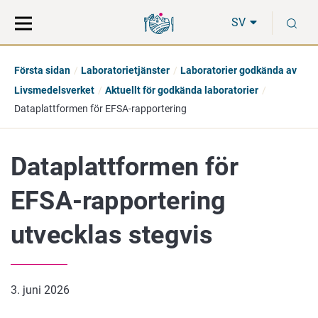
Gå
Sök
S
direkt
på
SV
till
hela
innehåll
webbplatsen
Första sidan
Laboratorietjänster
Laboratorier godkända av
Livsmedelsverket
Aktuellt för godkända laboratorier
Dataplattformen för EFSA-rapportering
Dataplattformen för
EFSA-rapportering
utvecklas stegvis
3. juni 2026