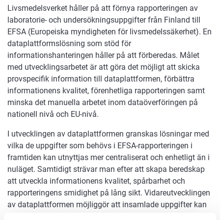
Livsmedelsverket håller på att förnya rapporteringen av
laboratorie- och undersökningsuppgifter från Finland till
EFSA (Europeiska myndigheten för livsmedelssäkerhet). En
dataplattformslösning som stöd för
informationshanteringen håller på att förberedas. Målet
med utvecklingsarbetet är att göra det möjligt att skicka
provspecifik information till dataplattformen, förbättra
informationens kvalitet, förenhetliga rapporteringen samt
minska det manuella arbetet inom dataöverföringen på
nationell nivå och EU-nivå.
I utvecklingen av dataplattformen granskas lösningar med
vilka de uppgifter som behövs i EFSA-rapporteringen i
framtiden kan utnyttjas mer centraliserat och enhetligt än i
nuläget. Samtidigt strävar man efter att skapa beredskap
att utveckla informationens kvalitet, spårbarhet och
rapporteringens smidighet på lång sikt. Vidareutvecklingen
av dataplattformen möjliggör att insamlade uppgifter kan
användas flexibelt även för andra behov.