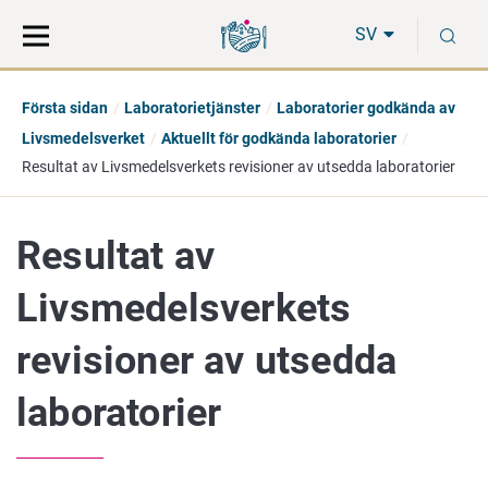
Gå
Sök
S
direkt
på
SV
till
hela
innehåll
webbplatsen
Första sidan
Laboratorietjänster
Laboratorier godkända av
Livsmedelsverket
Aktuellt för godkända laboratorier
Resultat av Livsmedelsverkets revisioner av utsedda laboratorier
Resultat av
Livsmedelsverkets
revisioner av utsedda
laboratorier