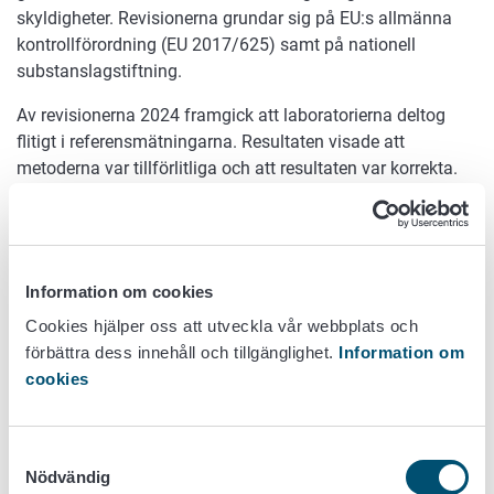
skyldigheter. Revisionerna grundar sig på EU:s allmänna
kontrollförordning (EU 2017/625) samt på nationell
substanslagstiftning.
Av revisionerna 2024 framgick att laboratorierna deltog
flitigt i referensmätningarna. Resultaten visade att
metoderna var tillförlitliga och att resultaten var korrekta.
Korrigerande åtgärder hade vidtagits vid laboratorierna till
följd av dåliga eller icke-godtagbara resultat. Bland
deltagarna i referensmätningarna konstaterades inga
avvikelser som ledde till tillsynsåtgärder.
Information om cookies
Laboratorierna är långsamma när det gäller att anmäla
Cookies hjälper oss att utveckla vår webbplats och
ändringar i kompetensområdena, såsom uppdatering av
förbättra dess innehåll och tillgänglighet.
Information om
metodreferenser eller nya och avvecklade metoder, till
cookies
Livsmedelsverket. Vid nästan hälften av de laboratorierna
där revisioner utförts fanns något att anmärka på i
ackrediteringen av metoder som antecknats i
Samtyckesval
Livsmedelsverkets register eller i andra uppgifter.
Nödvändig