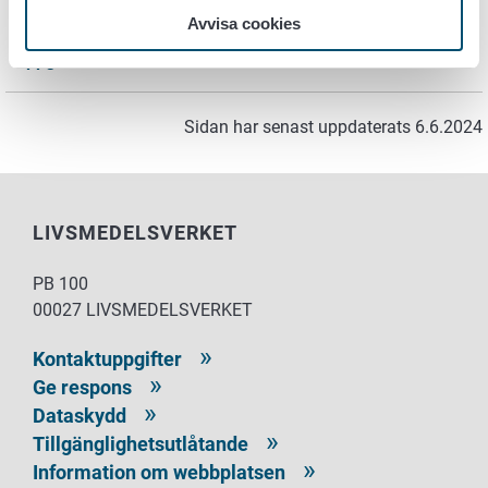
Avvisa cookies
Klicka här för att
svara på förfrågan för att bekräfta
uppgifterna
.
Sidan har senast uppdaterats 6.6.2024
LIVSMEDELSVERKET
PB 100
00027 LIVSMEDELSVERKET
Kontaktuppgifter
Ge respons
Dataskydd
Tillgänglighetsutlåtande
Information om webbplatsen