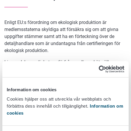
Enligt EU:s förordning om ekologisk produktion är
medlemsstaterna skyldiga att försäkra sig om att givna
uppgifter stämmer samt att ha en förteckning över de
detaljhandlare som är undantagna från certifieringen för
ekologisk produktion.
Livsmedelsmyndighetens förfrågan eller enkät gäller
verifiering av årsomsättningen av oförpackade ekologiska
livsmedel hos de butiker som omfattas av skyldigheten att
anmäla sin verksamhet men är undantagna från
Information om cookies
skyldigheten till ekologisk certifiering (EU 2028/848, art.
38.1.e).
Cookies hjälper oss att utveckla vår webbplats och
förbättra dess innehåll och tillgänglighet.
Information om
Detaljhandlare med en årlig omsättning av oförpackade
cookies
ekologiska livsmedel som ligger under 20 000 euro per år
ska bekräfta att de uppgifter myndigheterna fått är
korrekta. Med hjälp av svaren kommer Livsmedelsverket att