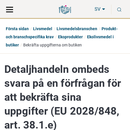
Gå
Sök
S
direkt
på
SV
till
hela
innehåll
webbplatsen
Första sidan
Livsmedel
Livsmedelsbranschen
Produkt-
och branschspecifika krav
Ekoprodukter
Ekolivsmedel i
butiker
Bekräfta uppgifterna om butiken
Detaljhandeln ombeds
svara på en förfrågan för
att bekräfta sina
uppgifter (EU 2028/848,
art. 38.1.e)