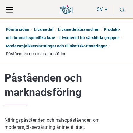
Gå
Sök
S
direkt
på
SV
till
hela
innehåll
webbplatsen
Första sidan
Livsmedel
Livsmedelsbranschen
Produkt-
och branschspecifika krav
Livsmedel för särskilda grupper
Modersmjölksersättningar och tillskottskottsnäringar
Påståenden och marknadsföring
Påståenden och
marknadsföring
Näringspåståenden och hälsopåståenden om
modersmjölksersättning är inte tillåtet.