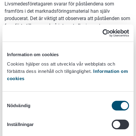
Livsmedesföretagaren svarar för påståendena som
framförs i det marknadsföringsmaterial han själv
producerat. Det är viktigt att observera att påståenden som
framförts till exempel på internet eller i annat
marknadsföringsmaterial inte får strida mot den
information som tillhandahållits i märkningarna på
förpackningen.
Information om cookies
Begränsningar vid reklam
Cookies hjälper oss att utveckla vår webbplats och
förbättra dess innehåll och tillgänglighet.
Information om
Reklam för modersmjölksersättning ska inskränkas till
cookies
publikationer som är särskilt inriktade på spädbarnsvård
och avsedda för fackmän och till vetenskapliga
publikationer. För modersmjölksersättningar får inte göras
Samtyckesval
reklam i till exempel vanliga tidningar eller tidskrifter eller
Nödvändig
televisionen. Tillhandahållande av annan information än
märkningarna på förpackningen betraktas som reklam för
modersmjölksersättningen och sådan är tillåten enbart i
Inställningar
publikationer som avsedda för fackmän inom hälsovården.