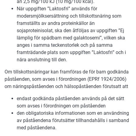
än 2,5 mg/100 kJ (10 mg/100 kcal).
När uppgiften ”Laktosfri” används för
modersmjölksersättning och tillskottsnäring som
framställts av andra proteinkällor än
sojaproteinisolat, ska den åtföljas av uppgiften ”Ej
lämplig för spädbarn med galaktosemi”, vilken ska
anges i samma teckenstorlek och på samma
framträdande plats som uppgiften ”Laktosfri” och i
nära anslutning till den.
Om tillskottsnäringar kan framföras de för barn godkända
påståenden, som avses i förordningen (EPRf 1924/2006)
om näringspåståenden och hälsopåståenden förutsatt att
endast godkända påståenden används på det sätt
som avses i förordningen om påståenden
den obligatoriska informationen som en användning
av påståendena förutsätter tillhandahålls i samband
med påståendena.