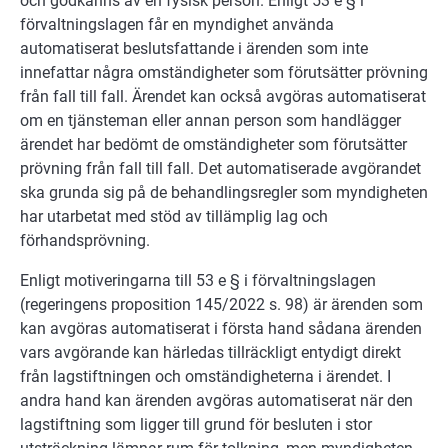
och godkänns av en fysisk person. Enligt 53 e § i
förvaltningslagen får en myndighet använda
automatiserat beslutsfattande i ärenden som inte
innefattar några omständigheter som förutsätter prövning
från fall till fall. Ärendet kan också avgöras automatiserat
om en tjänsteman eller annan person som handlägger
ärendet har bedömt de omständigheter som förutsätter
prövning från fall till fall. Det automatiserade avgörandet
ska grunda sig på de behandlingsregler som myndigheten
har utarbetat med stöd av tillämplig lag och
förhandsprövning.
Enligt motiveringarna till 53 e § i förvaltningslagen
(regeringens proposition 145/2022 s. 98) är ärenden som
kan avgöras automatiserat i första hand sådana ärenden
vars avgörande kan härledas tillräckligt entydigt direkt
från lagstiftningen och omständigheterna i ärendet. I
andra hand kan ärenden avgöras automatiserat när den
lagstiftning som ligger till grund för besluten i stor