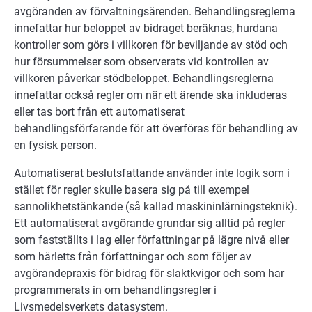
avgöranden av förvaltningsärenden. Behandlingsreglerna
innefattar hur beloppet av bidraget beräknas, hurdana
kontroller som görs i villkoren för beviljande av stöd och
hur försummelser som observerats vid kontrollen av
villkoren påverkar stödbeloppet. Behandlingsreglerna
innefattar också regler om när ett ärende ska inkluderas
eller tas bort från ett automatiserat
behandlingsförfarande för att överföras för behandling av
en fysisk person.
Automatiserat beslutsfattande använder inte logik som i
stället för regler skulle basera sig på till exempel
sannolikhetstänkande (så kallad maskininlärningsteknik).
Ett automatiserat avgörande grundar sig alltid på regler
som fastställts i lag eller författningar på lägre nivå eller
som härletts från författningar och som följer av
avgörandepraxis för bidrag för slaktkvigor och som har
programmerats in om behandlingsregler i
Livsmedelsverkets datasystem.