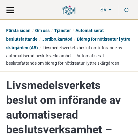
Gå
Sök
S
direkt
på
SV
till
hela
innehåll
webbplatsen
Första sidan
Om oss
Tjänster
Automatiserat
beslutsfattande
Jordbrukarstöd
Bidrag för nötkreatur i yttre
skärgården (AB)
Livsmedelsverkets beslut om införande av
automatiserad beslutsverksamhet – Automatiserat
beslutsfattande om bidrag för nötkreatur i yttre skärgården
Livsmedelsverkets
beslut om införande av
automatiserad
beslutsverksamhet –