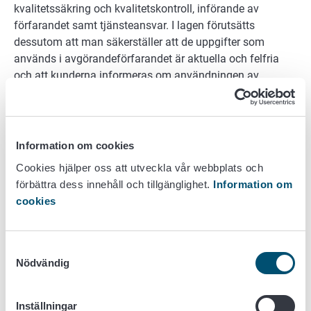
kvalitetssäkring och kvalitetskontroll, införande av
förfarandet samt tjänsteansvar. I lagen förutsätts
dessutom att man säkerställer att de uppgifter som
används i avgörandeförfarandet är aktuella och felfria
och att kunderna informeras om användningen av
automatiserade avgöranden.
Livsmedelsverket och kommunernas behöriga
samarbetsområden har dokumenterat
Information om cookies
uppgiftsfördelningen mellan de personer som ansvarar
Cookies hjälper oss att utveckla vår webbplats och
för det automatiserade avgörandeförfarandet i enlighet
förbättra dess innehåll och tillgänglighet.
Information om
med 28 a § 1 mom. Dessutom har Livsmedelsverket
cookies
utarbetat regler för behandling av stöd. I samband med
utarbetandet av behandlingsreglerna har man säkerställt
att förfarandet uppfyller kraven i lagstiftningen både vad
Samtyckesval
gäller innehåll och förfarande. I dokumentationen
Nödvändig
beskrivs hur icke-diskriminering säkerställs, hur ärendet
utreds tillräckligt och hur beslutet motiveras eller varför
motivering kan utelämnas. Även synpunkter på barnets
Inställningar