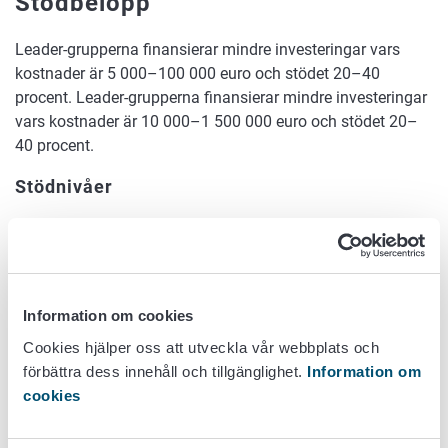
Stödbelopp
Leader-grupperna finansierar mindre investeringar vars
kostnader är 5 000–100 000 euro och stödet 20–40
procent. Leader-grupperna finansierar mindre investeringar
vars kostnader är 10 000–1 500 000 euro och stödet 20–
40 procent.
Stödnivåer
Stödområdena som det hänvisas till i tabellerna nedan:
Stödområdena som karta (arbets- och
näringsministeriet)
Information om cookies
Investeringsstöd för investeringar för mikroföretag och
Cookies hjälper oss att utveckla vår webbplats och
flerbranschgårdar
förbättra dess innehåll och tillgänglighet.
Information om
cookies
Annat
Glesbygd
Kärnlandsbygd
landsbygdso