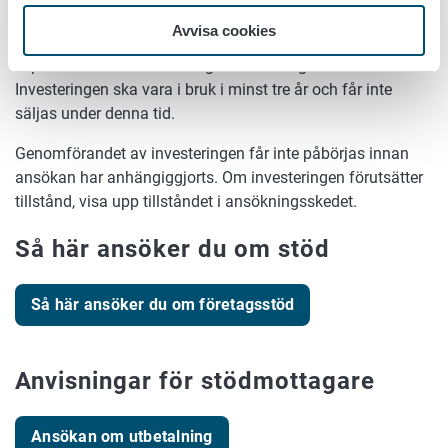
separata projekt.
III
%*)
Avvisa cookies
Investeringen ska ha väsentlig betydelse för grundandet,
expansionen eller utvecklingen av företaget.
Investeringen ska vara i bruk i minst tre år och får inte
säljas under denna tid.
Genomförandet av investeringen får inte påbörjas innan
ansökan har anhängiggjorts. Om investeringen förutsätter
tillstånd, visa upp tillståndet i ansökningsskedet.
Så här ansöker du om stöd
Så här ansöker du om företagsstöd
Anvisningar för stödmottagare
Ansökan om utbetalning