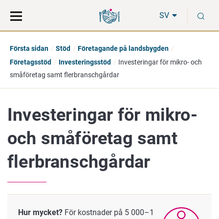
Gå
Sök
S
direkt
på
SV
till
hela
innehåll
webbplatsen
Första sidan
Stöd
Företagande på landsbygden
Företagsstöd
Investeringsstöd
Investeringar för mikro- och
småföretag samt flerbranschgårdar
Investeringar för mikro-
och småföretag samt
flerbranschgårdar
Hur mycket?
För kostnader på 5 000–1