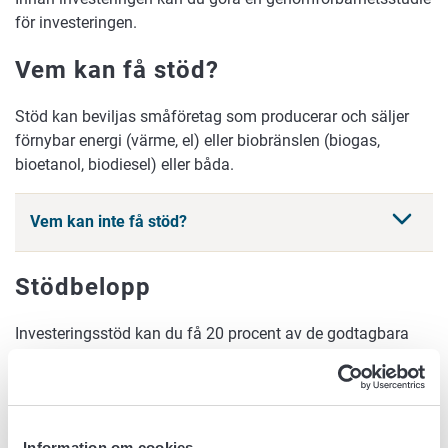
för investeringen.
Vem kan få stöd?
Stöd kan beviljas småföretag som producerar och säljer
förnybar energi (värme, el) eller biobränslen (biogas,
bioetanol, biodiesel) eller båda.
Vem kan inte få stöd?
Stödbelopp
Investeringsstöd kan du få 20 procent av de godtagbara
kostnaderna för investeringen för utvidgning av en
anläggning, 30 procent av de godtagbara kostnaderna för
att grunda en ny anläggning eller 50 procent av de
godtagbara kostnaderna för att grunda en ny
Information om cookies