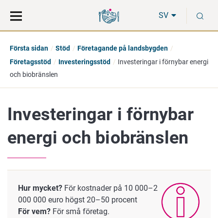
Gå
Sök
S
direkt
på
SV
till
hela
innehåll
webbplatsen
Första sidan
Stöd
Företagande på landsbygden
Företagsstöd
Investeringsstöd
Investeringar i förnybar energi
och biobränslen
Investeringar i förnybar
energi och biobränslen
Hur mycket?
För kostnader på 10 000–2
000 000 euro högst 20–50 procent
För vem?
För små företag.