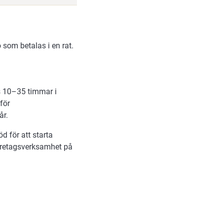
 som betalas i en rat.
s 10–35 timmar i
för
år.
 för att starta
företagsverksamhet på