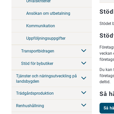
Urvalskriterier
Stöd
Ansökan om utbetalning
Stödet 
Kommunikation
Stöd
Uppföljningsuppgifter
Företag
Transportbidragen
veckan 
företag
Stöd för bybutiker
Du kan 
företags
Tjänster och näringsutveckling på
landsbygden
deltid.
Så h
Trädgårdsproduktion
Renhushållning
Så hä