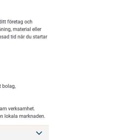
itt företag och
ning, material eller
nsad tid när du startar
t bolag,
nsam verksamhet.
en lokala marknaden.