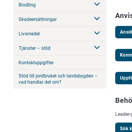
Biodling
Anvi
Skadeersättningar
Ansö
Livsmedel
Tjänster – stöd
Komm
Kontaktuppgifter
Stöd till jordbruket och landsbygden –
Uppfö
vad handlar det om?
Behö
Leader-
Sök k