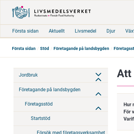
Första sidan
Aktuellt
Livsmedel
Djur
Väx
Första sidan
Stöd
Företagande på landsbygden
Företagss
Att
Jordbruk
Företagande på landsbygden
Företagsstöd
Hur 
För 
Startstöd
Vari
Försök med företagsverksamhet