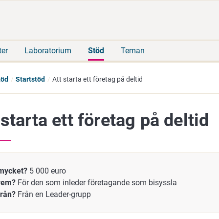
Gå
Sök
direkt
på
till
hela
innehåll
webbplatsen
ter
Laboratorium
Stöd
Teman
töd
Startstöd
Att starta ett företag på deltid
 starta ett företag på deltid
mycket?
5 000 euro
vem?
För den som inleder företagande som bisyssla
från?
Från en Leader-grupp