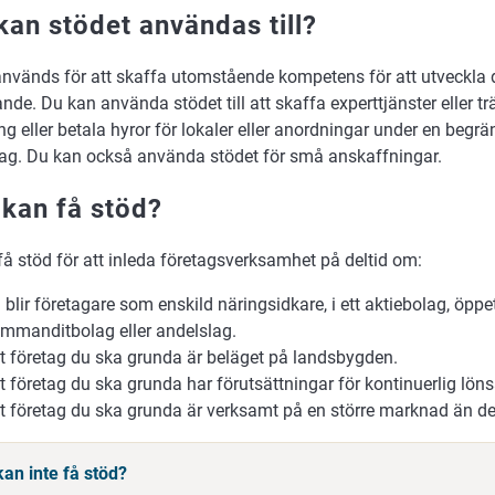
kan stödet användas till?
används för att skaffa utomstående kompetens för att utveckla d
nde. Du kan använda stödet till att skaffa experttjänster eller trä
ng eller betala hyror för lokaler eller anordningar under en begrä
etag. Du kan också använda stödet för små anskaffningar.
kan få stöd?
å stöd för att inleda företagsverksamhet på deltid om:
 blir företagare som enskild näringsidkare, i ett aktiebolag, öppe
mmanditbolag eller andelslag.
t företag du ska grunda är beläget på landsbygden.
t företag du ska grunda har förutsättningar för kontinuerlig lö
t företag du ska grunda är verksamt på en större marknad än d
an inte få stöd?