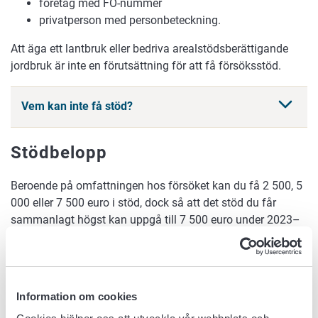
företag med FO-nummer
privatperson med personbeteckning.
Att äga ett lantbruk eller bedriva arealstödsberättigande
jordbruk är inte en förutsättning för att få försöksstöd.
Vem kan inte få stöd?
Stödbelopp
Beroende på omfattningen hos försöket kan du få 2 500, 5
000 eller 7 500 euro i stöd, dock så att det stöd du får
sammanlagt högst kan uppgå till 7 500 euro under 2023–
27.
Stödet betalas i en rat efter att du i sin helhet har
genomfört de överenskomna åtgärderna i stödbeslutet
Information om cookies
(standardiserad engångsersättning).