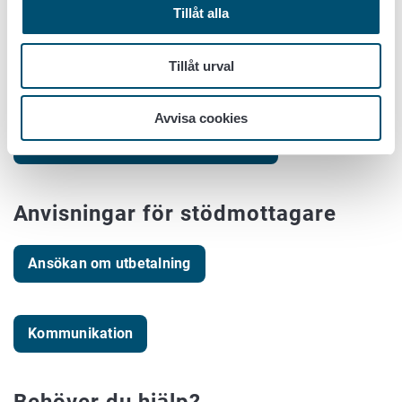
anskaffning av djur, eftersom användningstiden för
Tillåt alla
anskaffningarna ska vara begränsad till tiden för
genomförandet av försöket.
Tillåt urval
Så här ansöker du om stöd
Avvisa cookies
Så här ansöker du om företagsstöd
Anvisningar för stödmottagare
Ansökan om utbetalning
Kommunikation
Behöver du hjälp?