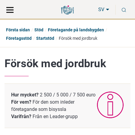
Gå
Sök
S
direkt
på
SV
till
hela
innehåll
webbplatsen
Första sidan
Stöd
Företagande på landsbygden
Företagsstöd
Startstöd
Försök med jordbruk
Försök med jordbruk
Hur mycket?
2 500 / 5 000 / 7 500 euro
För vem?
För den som inleder
företagande som bisyssla
Varifrån?
Från en Leader-grupp