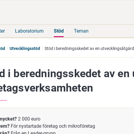
Gå
Sök
direkt
på
till
hela
innehåll
webbplatsen
ter
Laboratorium
Stöd
Teman
töd
Utvecklingsstöd
Stöd i beredningsskedet av en utvecklingsåtgär
d i beredningsskedet av en 
etagsverksamheten
mycket?
2 000 euro
 vem?
För nystartade företag och mikroföretag
från?
Från en Leader-grupp