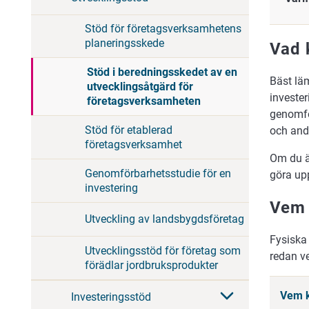
Stöd för företagsverksamhetens
planeringsskede
Vad 
Stöd i beredningsskedet av en
Bäst läm
utvecklingsåtgärd för
investe
företagsverksamheten
genomfö
Stöd för etablerad
och andr
företagsverksamhet
Om du än
Genomförbarhetsstudie för en
göra upp
investering
Vem 
Utveckling av landsbygdsföretag
Fysiska 
Utvecklingsstöd för företag som
redan v
förädlar jordbruksprodukter
Vem k
Investeringsstöd