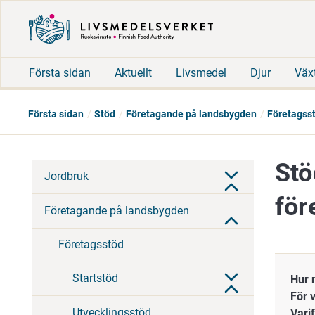
Första sidan
Aktuellt
Livsmedel
Djur
Väx
Första sidan
Stöd
Företagande på landsbygden
Företagss
Stö
Jordbruk
för
Företagande på landsbygden
Företagsstöd
Startstöd
Hur 
För
Utvecklingsstöd
Vari