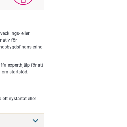
vecklings- eller
nativ för
andsbygdsfinansiering
fa experthjälp för att
a om startstöd.
ett nystartat eller