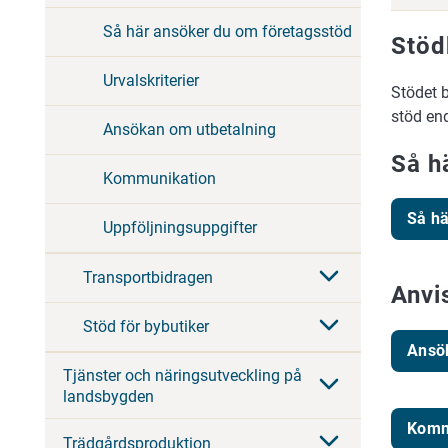
Så här ansöker du om företagsstöd
Stöd
Urvalskriterier
Stödet 
stöd en
Ansökan om utbetalning
Så h
Kommunikation
Så hä
Uppföljningsuppgifter
Transportbidragen
Anvi
Stöd för bybutiker
Ansö
Tjänster och näringsutveckling på
landsbygden
Komm
Trädgårdsproduktion