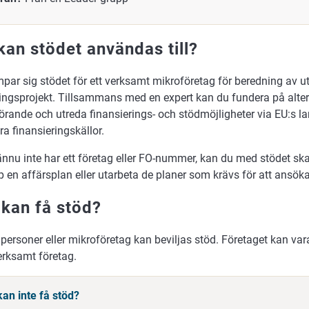
kan stödet användas till?
par sig stödet för ett verksamt mikroföretag för beredning av ut
ringsprojekt. Tillsammans med en expert kan du fundera på alter
rande och utreda finansierings- och stödmöjligheter via EU:s l
a finansieringskällor.
nu inte har ett företag eller FO-nummer, kan du med stödet skaf
 en affärsplan eller utarbeta de planer som krävs för att ansök
kan få stöd?
personer eller mikroföretag kan beviljas stöd. Företaget kan vara 
erksamt företag.
an inte få stöd?