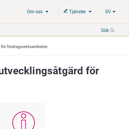
Om oss
Tjänster
SV
Sök
Sök
d för företagsverksamheten
utvecklingsåtgärd för