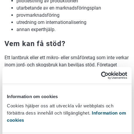
pilottestning av produktionen
utarbetande av en marknadsföringsplan
provmarknadsföring
utredning om internationalisering
annan experthjälp.
Vem kan få stöd?
Ett lantbruk eller ett mikro- eller småföretag som inte verkar
inom jord- och skogsbruk kan beviljas stöd. Företaget
måste ha ett FO-nummer vid ansökan om stöd.
Vem kan inte få stöd?
Information om cookies
Cookies hjälper oss att utveckla vår webbplats och
Stödbelopp
förbättra dess innehåll och tillgänglighet.
Information om
cookies
Stödbeloppet kan uppgå till högst 50 procent av de
godtagbara kostnaderna. De godtagbara kostnaderna för