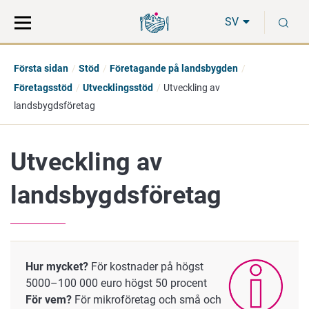
Gå
Sök
S
direkt
på
SV
till
hela
innehåll
webbplatsen
Första sidan
Stöd
Företagande på landsbygden
Företagsstöd
Utvecklingsstöd
Utveckling av
landsbygdsföretag
Utveckling av
landsbygdsföretag
Hur mycket?
För kostnader på högst
5000–100 000 euro högst 50 procent
För vem?
För mikroföretag och små och