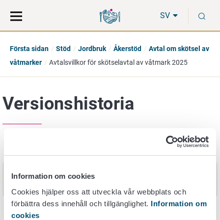
Gå
Sök
S
direkt
på
SV
till
hela
innehåll
webbplatsen
Första sidan
Stöd
Jordbruk
Åkerstöd
Avtal om skötsel av
våtmarker
Avtalsvillkor för skötselavtal av våtmark 2025
Versionshistoria
Publiceringsdatum
Nimi
Avtalsvillkor för skötselavtal av
Information om cookies
30. mars 2026
våtmark 2026
Cookies hjälper oss att utveckla vår webbplats och
förbättra dess innehåll och tillgänglighet.
Information om
Avtalsvillkor för skötselavtal av
3. april 2025
cookies
våtmark 2025