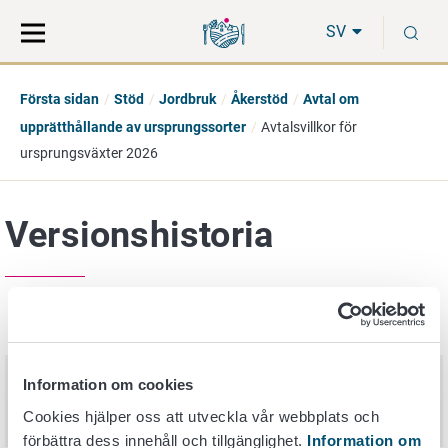
Gå
Sök
S
direkt
på
SV
till
hela
innehåll
webbplatsen
Första sidan
Stöd
Jordbruk
Åkerstöd
Avtal om
upprätthållande av ursprungssorter
Avtalsvillkor för
ursprungsväxter 2026
Versionshistoria
Publiceringsdatum
Nimi
Avtalsvillkor: Miljöavtal om
Information om cookies
30. mars 2026
upprätthållande av ursprungssort
Cookies hjälper oss att utveckla vår webbplats och
2026
förbättra dess innehåll och tillgänglighet.
Information om