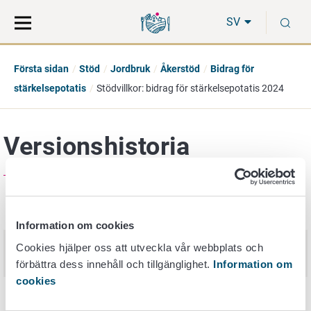
Gå
Sök
S
direkt
på
SV
till
hela
innehåll
webbplatsen
Första sidan
Stöd
Jordbruk
Åkerstöd
Bidrag för
stärkelsepotatis
Stödvillkor: bidrag för stärkelsepotatis 2024
Versionshistoria
Publiceringsdatum
Nimi
Information om cookies
Stödvillkor: bidrag för
Cookies hjälper oss att utveckla vår webbplats och
30. mars 2026
stärkelsepotatis 2026
förbättra dess innehåll och tillgänglighet.
Information om
cookies
Stödvillkor: bidrag för
3. april 2025
stärkelsepotatis 2025