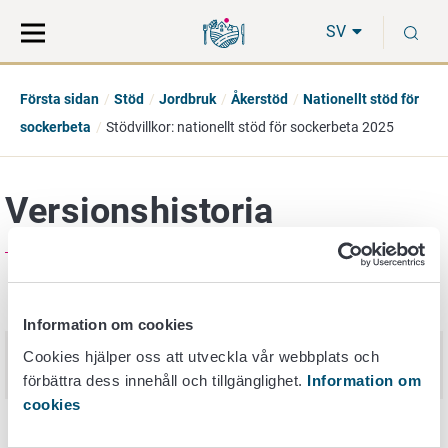
Gå
Sök
S
direkt
på
SV
till
hela
innehåll
webbplatsen
Första sidan
Stöd
Jordbruk
Åkerstöd
Nationellt stöd för
sockerbeta
Stödvillkor: nationellt stöd för sockerbeta 2025
Versionshistoria
Publiceringsdatum
Nimi
Information om cookies
Stödvillkor: nationellt stöd för
Cookies hjälper oss att utveckla vår webbplats och
30. mars 2026
sockerbeta 2026
förbättra dess innehåll och tillgänglighet.
Information om
cookies
Stödvillkor: nationellt stöd för
3. april 2025
sockerbeta 2025