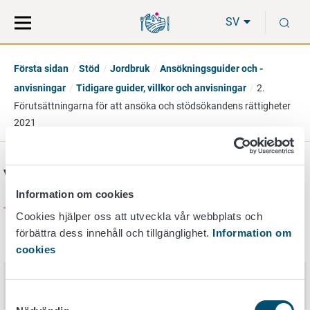
Gå
Sök
S
direkt
på
SV
till
hela
innehåll
webbplatsen
Första sidan
Stöd
Jordbruk
Ansökningsguider och -
anvisningar
Tidigare guider, villkor och anvisningar
2.
Förutsättningarna för att ansöka och stödsökandens rättigheter
2021
Versionshistoria
Information om cookies
Cookies hjälper oss att utveckla vår webbplats och
förbättra dess innehåll och tillgänglighet.
Information om
Publiceringsdatum
Nimi
cookies
2. Förutsättningarna för att ansöka
30. mars 2022
och stödsökandens rättigheter
Samtyckesval