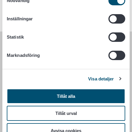
Nödvändig
2. Förutsättningarna för att ansöka
24. mars 2021
och stödsökandens rättigheter
Inställningar
Statistik
LIVSMEDELSVERKET
Marknadsföring
PB 100
00027 LIVSMEDELSVERKET
Visa detaljer
Kontaktuppgifter
Ge respons
Tillåt alla
Dataskydd
Tillgänglighetsutlåtande
Information om webbplatsen
Tillåt urval
Cookie inställningar
Avvisa cookies