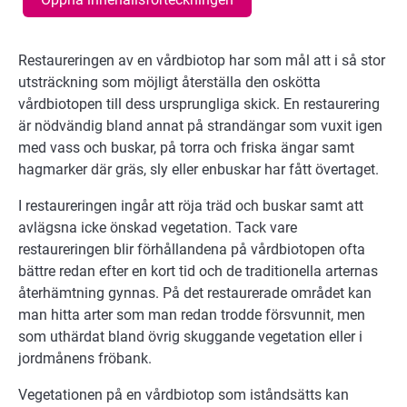
Restaureringen av en vårdbiotop har som mål att i så stor
utsträckning som möjligt återställa den oskötta
vårdbiotopen till dess ursprungliga skick. En restaurering
är nödvändig bland annat på strandängar som vuxit igen
med vass och buskar, på torra och friska ängar samt
hagmarker där gräs, sly eller enbuskar har fått övertaget.
I restaureringen ingår att röja träd och buskar samt att
avlägsna icke önskad vegetation. Tack vare
restaureringen blir förhållandena på vårdbiotopen ofta
bättre redan efter en kort tid och de traditionella arternas
återhämtning gynnas. På det restaurerade området kan
man hitta arter som man redan trodde försvunnit, men
som uthärdat bland övrig skuggande vegetation eller i
jordmånens fröbank.
Vegetationen på en vårdbiotop som iståndsätts kan