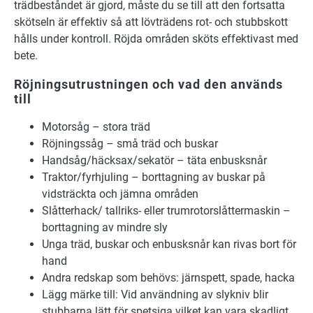
trädbeståndet är gjord, måste du se till att den fortsatta
skötseln är effektiv så att lövträdens rot- och stubbskott
hålls under kontroll. Röjda områden sköts effektivast med
bete.
Röjningsutrustningen och vad den används
till
Motorsåg – stora träd
Röjningssåg – små träd och buskar
Handsåg/häcksax/sekatör – täta enbusksnår
Traktor/fyrhjuling – borttagning av buskar på
vidsträckta och jämna områden
Slåtterhack/ tallriks- eller trumrotorslåttermaskin –
borttagning av mindre sly
Unga träd, buskar och enbusksnår kan rivas bort för
hand
Andra redskap som behövs: järnspett, spade, hacka
Lägg märke till: Vid användning av slykniv blir
stubbarna lätt för spetsiga vilket kan vara skadligt