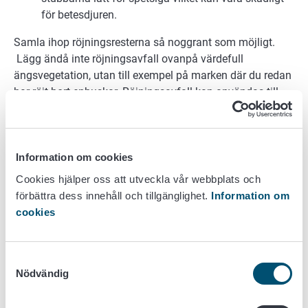
för betesdjuren.
Samla ihop röjningsresterna så noggrant som möjligt.
Lägg ändå inte röjningsavfall ovanpå värdefull
ängsvegetation, utan till exempel på marken där du redan
har röjt bort enbuskar. Röjningsavfall kan användas till
exempel som flis eller brännved.
På en vårdbiotop som är belägen på en holme kan
röjningsavfallet brännas till exempel på hösten när
Information om cookies
marken är kall och fuktig. Lägg märke till att
Cookies hjälper oss att utveckla vår webbplats och
fridlysningsbestämmelserna och bestämmelserna om
förbättra dess innehåll och tillgänglighet.
Information om
fornminnesområden på ett skyddsområde kan begränsa
cookies
brännandet av röjningsavfall.
Avlägsna stubbarna eller använd dem som
Samtyckesval
död ved
Nödvändig
Avlägsna stubbarna från fällda träd, i synnerhet på de
objekt som ska slås. Före avlägsnandet dödar du