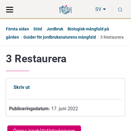
Gå
Sök
S
direkt
på
SV
till
hela
innehåll
webbplatsen
Första sidan
Stöd
Jordbruk
Biologisk mångfald på
gården
Guider för jordbruksnaturens mångfald
3 Restaurera
3 Restaurera
Skriv ut
Publiceringsdatum:
17. juni 2022
Öppna innehållsförteckningen