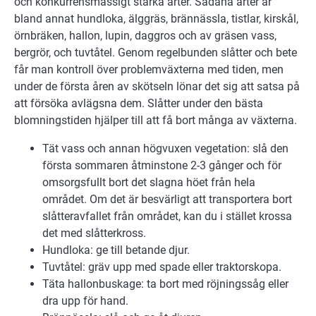
och konkurrensmässigt starka arter. Sådana arter är
bland annat hundloka, älggräs, brännässla, tistlar, kirskål,
örnbräken, hallon, lupin, daggros och av gräsen vass,
bergrör, och tuvtåtel. Genom regelbunden slåtter och bete
får man kontroll över problemväxterna med tiden, men
under de första åren av skötseln lönar det sig att satsa på
att försöka avlägsna dem. Slåtter under den bästa
blomningstiden hjälper till att få bort många av växterna.
Tät vass och annan högvuxen vegetation: slå den
första sommaren åtminstone 2-3 gånger och för
omsorgsfullt bort det slagna höet från hela
området. Om det är besvärligt att transportera bort
slåtteravfallet från området, kan du i stället krossa
det med slåtterkross.
Hundloka: ge till betande djur.
Tuvtåtel: gräv upp med spade eller traktorskopa.
Täta hallonbuskage: ta bort med röjningssåg eller
dra upp för hand.