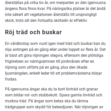
återställas på cirka tio år, om merparten av den igenvuxna
ängens flora finns kvar. På näringsrika platser är det ändå
inte säkert att vegetationen återställs till ursprungligt
skick, trots att den fortsatta skötseln är effektiv.
Röj träd och buskar
En vårdbiotop som vuxit igen med träd och buskar kan du
röja antingen på en gång eller under loppet av flera år. Det
är bäst att göra röjningen stegvis, eftersom den plötsliga
frigörelsen av näringsämnen till jordmånen efter en
röjning som utförts på en gång, plus den ökade
ljusmängden, enkelt leder till att problemväxterna börjar
frodas.
På igenvuxna ängar ska du ta bort lövträd och granar
som bildar rot- och stubbskott. Spara gamla lövträd och
murkna träd. På ängar som betas ska du lämna
trädgrupper som skydd för betesdjuren. När röjningen av