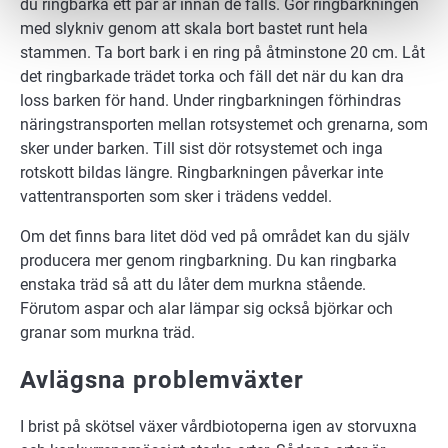
du ringbarka ett par år innan de fälls. Gör ringbarkningen
med slykniv genom att skala bort bastet runt hela
stammen. Ta bort bark i en ring på åtminstone 20 cm. Låt
det ringbarkade trädet torka och fäll det när du kan dra
loss barken för hand. Under ringbarkningen förhindras
näringstransporten mellan rotsystemet och grenarna, som
sker under barken. Till sist dör rotsystemet och inga
rotskott bildas längre. Ringbarkningen påverkar inte
vattentransporten som sker i trädens veddel.
Om det finns bara litet död ved på området kan du själv
producera mer genom ringbarkning. Du kan ringbarka
enstaka träd så att du låter dem murkna stående.
Förutom aspar och alar lämpar sig också björkar och
granar som murkna träd.
Avlägsna problemväxter
I brist på skötsel växer vårdbiotoperna igen av storvuxna