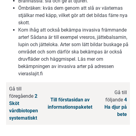
Brännässla: slå och ge åt djuren.
Örnbräken: kväs dem genom att slå av växternas
stjälkar med käpp, vilket gör att det bildas färre nya
skott.
Kom ihåg att också bekämpa invasiva främmande
arter! Sådana är till exempel vresros, jättebalsamin,
lupin och jätteloka. Arter som lätt bildar buskage på
området och som därför ska bekämpas är också
druvfläder och häggmispel. Läs mer om
bekämpningen av invasiva arter på adressen
vieraslajit.fi
Gå till
Gå till
föregående
2
Till förstasidan av
följande
4
Sköt
informationspaketet
Ha djur på
vårdbiotopen
bete
systematiskt