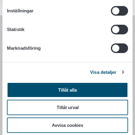
Inställningar
Statistik
LIVSMEDELSVERKET
PB 100
Marknadsföring
00027 LIVSMEDELSVERKET
Kontaktuppgifter
Visa detaljer
Ge respons
Dataskydd
Tillgänglighetsutlåtande
Tillåt alla
Information om webbplatsen
Cookie inställningar
Tillåt urval
Avvisa cookies
Växel +358 29 530 0400