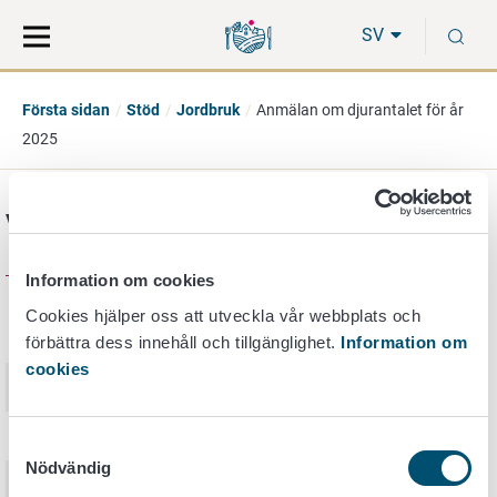
Gå
Sök
S
direkt
på
SV
till
hela
innehåll
webbplatsen
Första sidan
Stöd
Jordbruk
Anmälan om djurantalet för år
2025
Versionshistoria
Information om cookies
Cookies hjälper oss att utveckla vår webbplats och
Publiceringsdatum
Nimi
förbättra dess innehåll och tillgänglighet.
Information om
cookies
17. december 2025
Anmälan om djurantalet för år 2025
9. december 2024
Anmälan om djurantalet för år 2024
Samtyckesval
Nödvändig
11. december 2023
Anmälan om djurantalet för år 2023