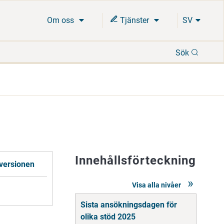
Om oss
Tjänster
SV
Sök
Sök
Innehållsförteckning
versionen
Visa alla nivåer
Gå
Sista ansökningsdagen för
direkt
till
olika stöd 2025