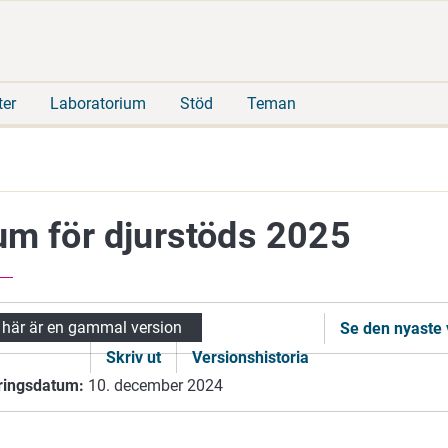
Gå
Sök
direkt
på
till
hela
innehåll
webbplatsen
ter
Laboratorium
Stöd
Teman
um för djurstöds 2025
 här är en gammal version
Se den nyaste 
Skriv ut
Versionshistoria
ringsdatum:
10. december 2024