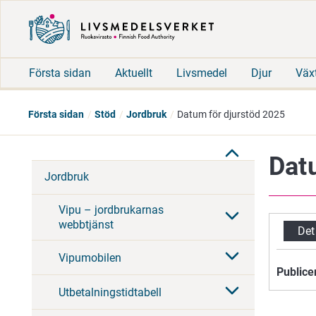
Första sidan
Aktuellt
Livsmedel
Djur
Väx
Första sidan
Stöd
Jordbruk
Datum för djurstöd 2025
Dat
Jordbruk
Vipu – jordbrukarnas
webbtjänst
Det
Vipumobilen
Publice
Utbetalningstidtabell