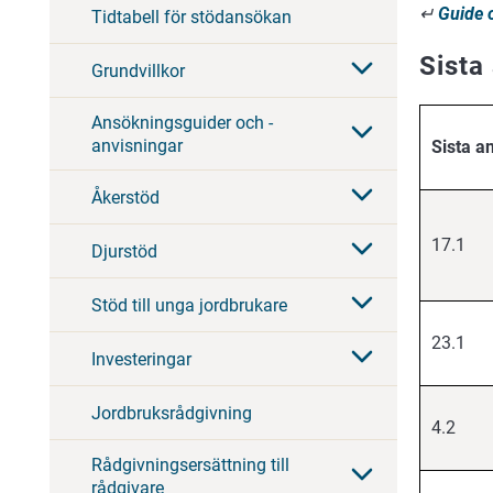
↵
Guide 
Tidtabell för stödansökan
Sista
Grundvillkor
Ansökningsguider och -
anvisningar
Sista a
Åkerstöd
17.1
Djurstöd
Stöd till unga jordbrukare
23.1
Investeringar
Jordbruksrådgivning
4.2
Rådgivningsersättning till
rådgivare