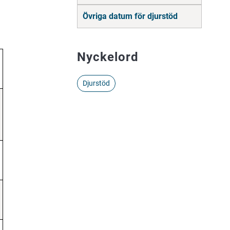
innehåll
Övriga datum för djurstöd
Nyckelord
Djurstöd