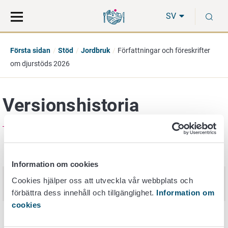
Gå
Sök
S
direkt
på
SV
till
hela
innehåll
webbplatsen
Första sidan
Stöd
Jordbruk
Författningar och föreskrifter
om djurstöds 2026
Versionshistoria
Publiceringsdatum
Nimi
Information om cookies
Författningar och föreskrifter för
Cookies hjälper oss att utveckla vår webbplats och
17. december 2025
djurstöd 2026
förbättra dess innehåll och tillgänglighet.
Information om
cookies
Författningar och föreskrifter för
10. december 2024
djurstöd 2025