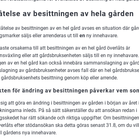
åtelse av besittningen av hela gården
åtelse av besittningen av en hel gård avses en situation där gå
gsmarker säljs eller arrenderas ut till
en
ny innehavare.
aste orsakerna till att besittningen av en hel gård överlåts är
nsväxling eller att gårdsbruksenheten säljs till en ny innehavare.
ngen av en hel gård kan också innebära sammanslagning av går
gning av gårdsbruksenheter avses fall där en hel gårdsbrukse
gårdsbruksenhets besittning genom köp eller arrende.
ten för ändring av besittningen påverkar vem som
 sig att göra en ändring i besittningen av gården i början av året
ningarna inleds. På så sätt säkerställer du att ansökan redan i
sskedet har rätt sökande och riktiga uppgifter. Om besittningen
erlåts efter stödansökan ska detta göras senast 31.8, om du vill
ill gårdens nya innehavare.