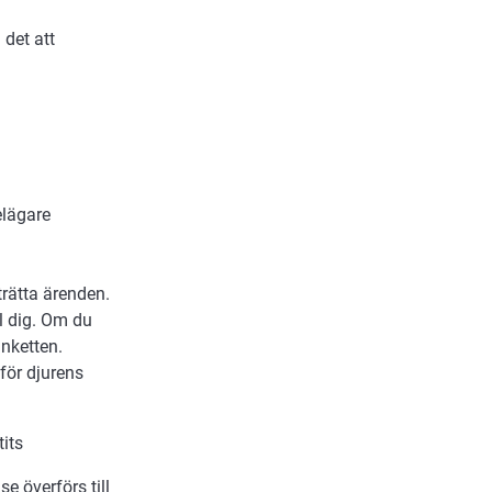
det att
elägare
trätta ärenden.
l dig. Om du
anketten.
för djurens
tits
e överförs till