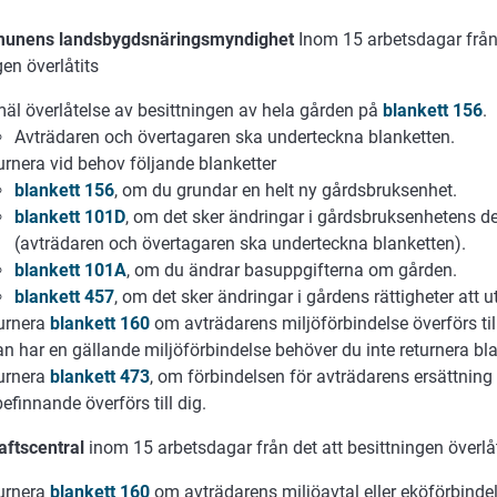
munens landsbygdsnäringsmyndighet
Inom 15 arbetsdagar från 
gen överlåtits
äl överlåtelse av besittningen av hela gården på
blankett 156
.
Avträdaren och övertagaren ska underteckna blanketten.
urnera vid behov följande blanketter
blankett 156
, om du grundar en helt ny gårdsbruksenhet.
blankett 101D
, om det sker ändringar i gårdsbruksenhetens d
(avträdaren och övertagaren ska underteckna blanketten).
blankett 101A
, om du ändrar basuppgifterna om gården.
blankett 457
, om det sker ändringar i gårdens rättigheter att u
urnera
blankett 160
om avträdarens miljöförbindelse överförs til
an har en gällande miljöförbindelse behöver du inte returnera bl
urnera
blankett 473
, om förbindelsen för avträdarens ersättning 
efinnande överförs till dig.
raftscentral
inom 15 arbetsdagar från det att besittningen överlå
urnera
blankett 160
om avträdarens miljöavtal eller eköförbindels