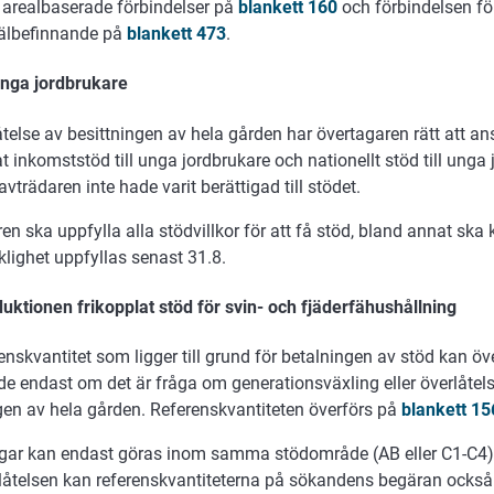
 arealbaserade förbindelser på
blankett 160
och förbindelsen för
välbefinnande på
blankett 473
.
 unga jordbrukare
åtelse av besittningen av hela gården har övertagaren rätt att a
at inkomststöd till unga jordbrukare och nationellt stöd till unga 
vträdaren inte hade varit berättigad till stödet.
en ska uppfylla alla stödvillkor för att få stöd, bland annat ska 
klighet uppfyllas senast 31.8.
uktionen frikopplat stöd för svin- och fjäderfähushållning
enskvantitet som ligger till grund för betalningen av stöd kan öve
e endast om det är fråga om generationsväxling eller överlåtel
gen av hela gården. Referenskvantiteten överförs på
blankett 15
ngar kan endast göras inom samma stödområde (AB eller C1-C4)
låtelsen kan referenskvantiteterna på sökandens begäran ock