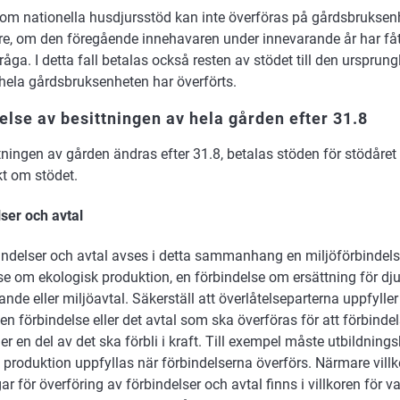
om nationella husdjursstöd kan inte överföras på gårdsbruksen
e, om den föregående innehavaren under innevarande år har fåt
fråga. I detta fall betalas också resten av stödet till den ursprun
hela gårdsbruksenheten har överförts.
else av besittningen av hela gården efter 31.8
ningen av gården ändras efter 31.8, betalas stöden för stödåret 
t om stödet.
ser och avtal
ndelser och avtal avses i detta sammanhang en miljöförbindels
se om ekologisk produktion, en förbindelse om ersättning för dj
nde eller miljöavtal. Säkerställ att överlåtelseparterna uppfyller 
den förbindelse eller det avtal som ska överföras för att förbinde
ler en del av det ska förbli i kraft. Till exempel måste utbildnings
 produktion uppfyllas när förbindelserna överförs. Närmare villk
r för överföring av förbindelser och avtal finns i villkoren för va