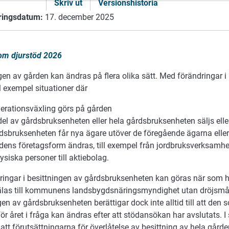
Skriv ut
Versionshistoria
ringsdatum:
17. december 2025
om djurstöd 2026
gen av gården kan ändras på flera olika sätt. Med förändringar i
l exempel situationer där
erationsväxling görs på gården
del av gårdsbruksenheten eller hela gårdsbruksenheten säljs elle
dsbruksenheten får nya ägare utöver de föregående ägarna eller
dens företagsform ändras, till exempel från jordbruksverksamh
ysiska personer till aktiebolag.
ringar i besittningen av gårdsbruksenheten kan göras när som h
las till kommunens landsbygdsnäringsmyndighet utan dröjsmål.
gen av gårdsbruksenheten berättigar dock inte alltid till att den
ör året i fråga kan ändras efter att stödansökan har avslutats. I
 att förutsättningarna för överlåtelse av besittning av hela gårde