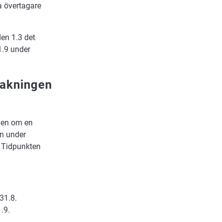
a övertagare
den 1.3 det
1.9 under
vakningen
även om en
en under
a. Tidpunkten
31.8.
.9.