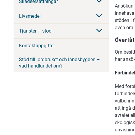
Skadeersättningar
Ansökan 
innehavar
Livsmedel
stöden i 
även om 
Tjänster – stöd
Överlåt
Kontaktuppgifter
Om besitt
har ansök
Stöd till jordbruket och landsbygden –
vad handlar det om?
Förbindel
Med förbi
förbindel
välbefinna
att ingå 
avtalet el
ekologisk
anvisninga