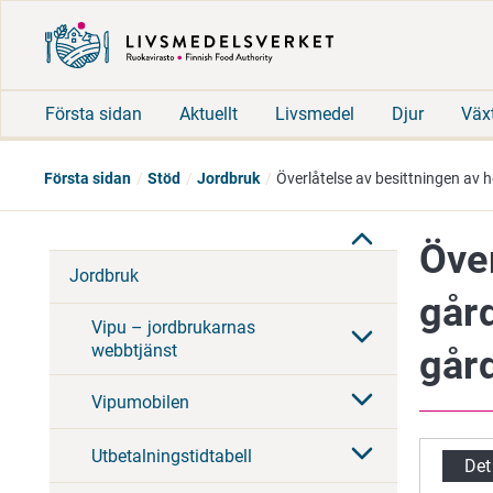
Första sidan
Aktuellt
Livsmedel
Djur
Väx
Första sidan
Stöd
Jordbruk
Överlåtelse av besittningen av
Över
Jordbruk
går
Vipu – jordbrukarnas
webbtjänst
går
Vipumobilen
Utbetalningstidtabell
Det