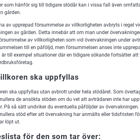
r som hänför sig till tidigare stödår kan i vissa fall även omfat
ån gården.
na av upprepad försummelse av villkorligheten avbryts i regel vi
ningen av gården. Detta innebär att om man under övervakning
summelse av villkorligheten som vid övervakningen under avtr
summelsen till en påföljd, men försummelsen anses inte upprepa
är till exempel situationer där en tidigare sökande fortsätter att 
ordbruksföretag.
illkoren ska uppfyllas
oren ska uppfyllas utan avbrott under hela stödåret. Som överta
nnullera de ansökta stöden om du vet att avträdaren inte har uppf
or. På så sätt undviker du eventuella påföljder av övervakningen.
nullera stöd efter att övervakning har anmälts eller tidsfristen f
r löpt ut.
slista för den som tar över: