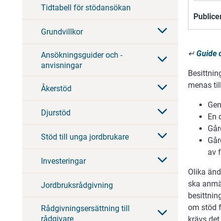
Tidtabell för stödansökan
Publice
Grundvillkor
↵
Guide 
Ansökningsguider och -
anvisningar
Besittnin
menas til
Åkerstöd
Gen
Djurstöd
En 
Går
Stöd till unga jordbrukare
Går
av f
Investeringar
Olika änd
ska anmä
Jordbruksrådgivning
besittnin
om stöd f
Rådgivningsersättning till
rådgivare
krävs det