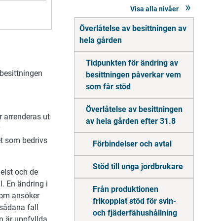
Visa alla nivåer
Gå
Överlåtelse av besittningen av
direkt
till
hela gården
innehåll
Tidpunkten för ändring av
 besittningen
besittningen påverkar vem
som får stöd
Överlåtelse av besittningen
r arrenderas ut
av hela gården efter 31.8
et som bedrivs
Förbindelser och avtal
Stöd till unga jordbrukare
elst och de
 En ändring i
Från produktionen
 som ansöker
frikopplat stöd för svin-
 sådana fall
och fjäderfähushållning
n är uppfyllda.