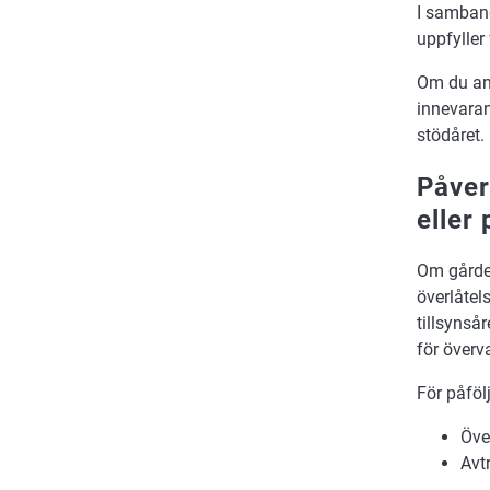
I samband
uppfyller
Om du ans
innevaran
stödåret.
Påver
eller
Om gården
överlåtel
tillsynså
för överv
För påföl
Öve
Avt