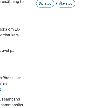
 ersättning för
Djurstöd
Åkerstöd
nsöka om EU-
jordbrukare,
kravet på
rföras till en
se av
6
.
. I samband
så sammanslås.