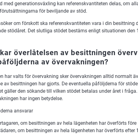
 med generationsväxling kan referenskvantiteten delas, om all
 förutsättningarna för beviljande av stöd.
öker om förskott ska referenskvantiteten vara i din besittning 
de stödåret. Det slutliga stödet bestäms enligt situationen den 
kar överlåtelsen av besittningen över
 påföljderna av övervakningen?
 har valts för övervakning sker övervakningen alltid normalt 
se av besittningen har gjorts. De eventuella påföljderna för stöd
ret gäller den sökande till vilken stödet betalas under året i fråg
akningen har ingen betydelse.
jderna ansvarar
rtagaren, om besittningen av hela lägenheten har överförts före 
rädaren, om besittningen av hela lägenheten har överförts efter 1