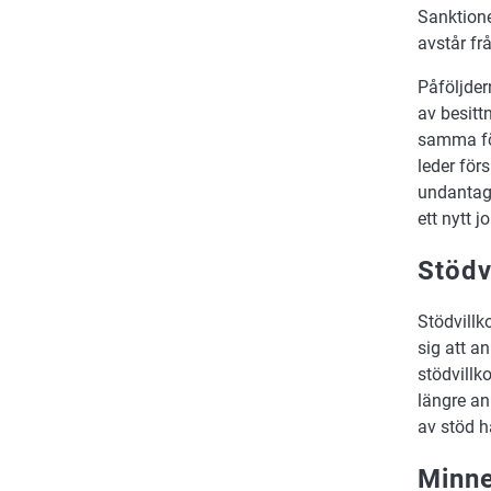
Sanktione
avstår fr
Påföljder
av besitt
samma för
leder för
undantag 
ett nytt j
Stödv
Stödvillk
sig att a
stödvillk
längre an
av stöd ha
Minne