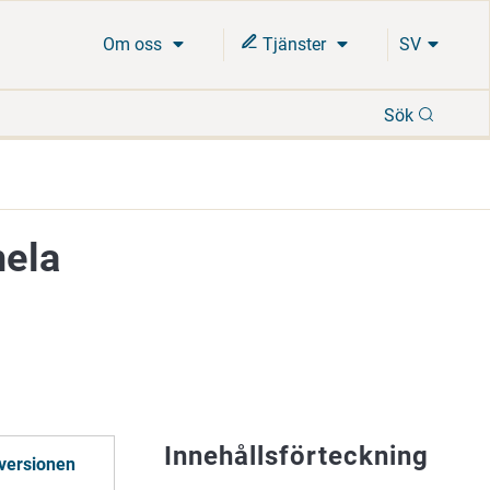
Om oss
Tjänster
SV
Sök
Sök
hela
Innehållsförteckning
versionen