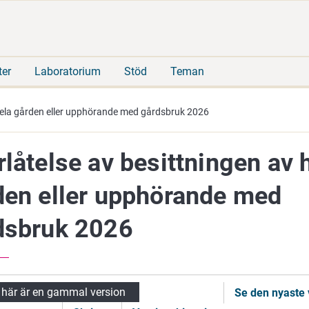
Gå
Sök
direkt
på
till
hela
innehåll
webbplatsen
ter
Laboratorium
Stöd
Teman
 hela gården eller upphörande med gårdsbruk 2026
låtelse av besittningen av 
den eller upphörande med
dsbruk 2026
 här är en gammal version
Se den nyaste 