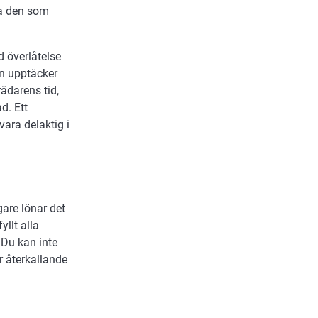
ta den som
d överlåtelse
en upptäcker
ädarens tid,
d. Ett
vara delaktig i
gare lönar det
yllt alla
 Du kan inte
ör återkallande