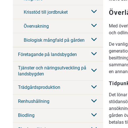
Överl
Krisstöd till jordbruket
Med överl
Övervakning
och odlin
Biologisk mångfald på gården
De vanlig
generatio
Företagande på landsbygden
besittni
sammansla
Tjänster och näringsutveckling på
en annan 
landsbygden
Tidpunk
Trädgårdsproduktion
Det lönar
Renhushållning
stödansök
ansökning
gården öv
Biodling
betalas t