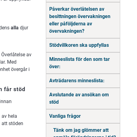
Påverkar överlåtelsen av
besittningen övervakningen
eller påföljderna av
rdens
alla
djur
övervakningen?
Stödvillkoren ska uppfyllas
 Överlåtelse av
Minneslista för den som tar
dar. Med
över:
nhet övergår i
Avträdarens minneslista:
 får stöd
Avslutande av ansökan om
 innan
stöd
 av hela
Vanliga frågor
 att stöden
Tänk om jag glömmer att