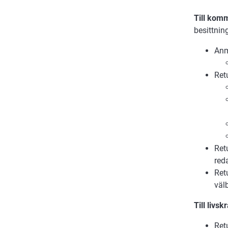
Till kom
besittnin
Anm
Ret
Ret
red
Ret
välb
Till
livsk
Ret