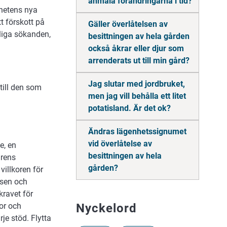
anmäla förändringarna i tid?
hetens nya
t förskott på
Gäller överlåtelsen av
gliga sökanden,
besittningen av hela gården
också åkrar eller djur som
arrenderats ut till min gård?
Jag slutar med jordbruket,
till den som
men jag vill behålla ett litet
potatisland. Är det ok?
Ändras lägenhetssignumet
vid överlåtelse av
e, en
besittningen av hela
urens
gården?
villkoren för
lsen och
kravet för
or och
Nyckelord
rje stöd. Flytta