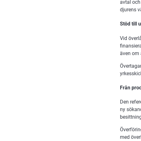
avtal och
djurens 
Stöd till
Vid överl
finansier
även om a
Övertagar
yrkesskic
Från prod
Den refer
ny sökand
besittnin
Överföri
med över