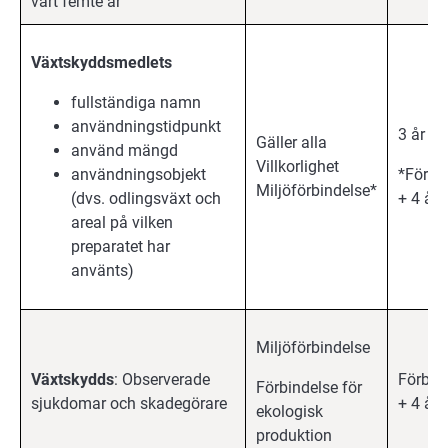
vart femte år
Växtskyddsmedlets
fullständiga namn
användningstidpunkt
3 år
Gäller alla
använd mängd
Villkorlighet
användningsobjekt
*Förbi
Miljöförbindelse*
(dvs. odlingsväxt och
+ 4 år
areal på vilken
preparatet har
använts)
Miljöförbindelse
Växtskydds
: Observerade
Förbin
Förbindelse för
sjukdomar och skadegörare
+ 4 år
ekologisk
produktion