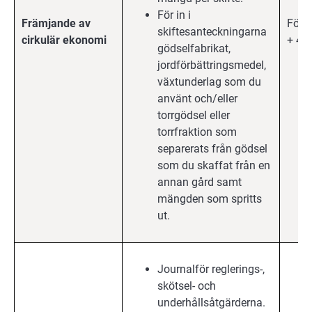
För in i
Främjande av
Förb
skiftesanteckningarna
cirkulär ekonomi
+ 4 å
gödselfabrikat,
jordförbättringsmedel,
växtunderlag som du
använt och/eller
torrgödsel eller
torrfraktion som
separerats från gödsel
som du skaffat från en
annan gård samt
mängden som spritts
ut.
Journalför reglerings-,
skötsel- och
underhållsåtgärderna.