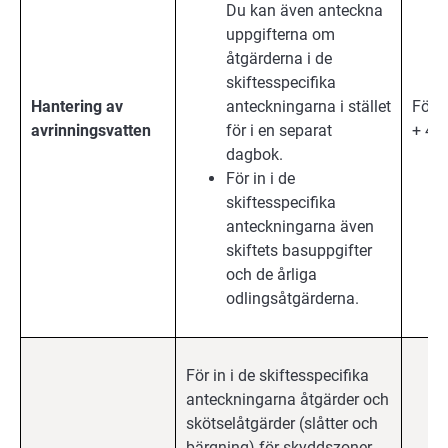
Du kan även anteckna
uppgifterna om
åtgärderna i de
skiftesspecifika
Hantering av
anteckningarna i stället
Förb
avrinningsvatten
för i en separat
+ 4 å
dagbok.
För in i de
skiftesspecifika
anteckningarna även
skiftets basuppgifter
och de årliga
odlingsåtgärderna.
För in i de skiftesspecifika
anteckningarna åtgärder och
skötselåtgärder (slåtter och
bärgning) för skyddszoner,