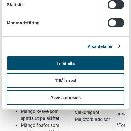
Statistik
Den valda skiftesspecifika
åtgärden och de frågor som
Stödåre
Marknadsföring
krävs i miljöförbindelsens
Miljöförbindelse
Förbin
villkor (läs närmare i
tabell 2
,
+ 4 år
3
och
4
)
Visa detaljer
Tillåt alla
Gödsling
Gödslingsdatum(en)
Tillåt urval
Typ och mängd av
konstgödsel och
5 år f
organiska
Avvisa cookies
av det 
gödselfabrikat
Gäller alla
gödsel
Mängd kväve som
Villkorlighet
använd
spritts ut på skiftet
Miljöförbindelse*
Mängd fosfor som
*Förbi