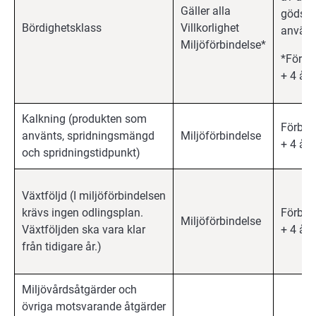
Gäller alla
gödsel
Bördighetsklass
Villkorlighet
använd
Miljöförbindelse*
*Förbi
+ 4 år
Kalkning (produkten som
Förbin
använts, spridningsmängd
Miljöförbindelse
+ 4 år
och spridningstidpunkt)
Växtföljd (I miljöförbindelsen
krävs ingen odlingsplan.
Förbin
Miljöförbindelse
Växtföljden ska vara klar
+ 4 år
från tidigare år.)
Miljövårdsåtgärder och
övriga motsvarande åtgärder