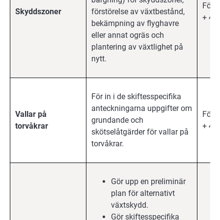
Förb
Skyddszoner
förstörelse av växtbestånd,
+ 4 å
bekämpning av flyghavre
eller annat ogräs och
plantering av växtlighet på
nytt.
För in i de skiftesspecifika
anteckningarna uppgifter om
Vallar på
Förb
grundande och
torvåkrar
+ 4 å
skötselåtgärder för vallar på
torvåkrar.
Gör upp en preliminär
plan för alternativt
växtskydd.
Gör skiftesspecifika