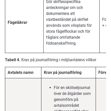
Gör skiftesspecifika
anteckningar om och
dokumentera att
växtbeståndet på skiftet
Förb
Fågelåkrar
används som viloplats för
+ 4 å
stora fågelflockar och för
fåglars omfattande
födoanskaffning.
Tabell 4.
Krav på journalföring i miljöavtalens villkor
Avtalets namn
Krav på journalföring
Förvar
För en skötseljournal
över de åtgärder som
genomförs på
avtalsområdet