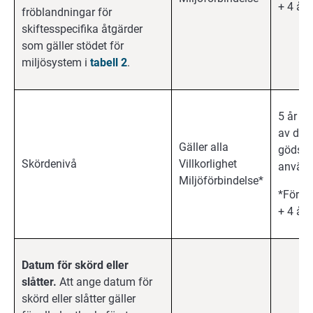
+ 4 år
fröblandningar för
skiftesspecifika åtgärder
som gäller stödet för
miljösystem i
tabell 2
.
5 år f
av det 
Gäller alla
gödsel
Skördenivå
Villkorlighet
använd
Miljöförbindelse*
*Förbi
+ 4 år
Datum för skörd eller
slåtter.
Att ange datum för
skörd eller slåtter gäller