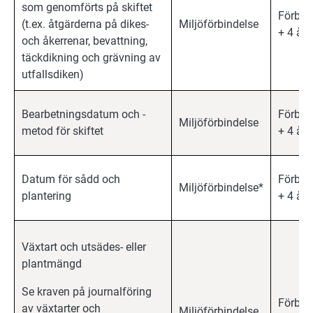
som genomförts på skiftet
Förbin
(t.ex. åtgärderna på dikes-
Miljöförbindelse
+ 4 år
och åkerrenar, bevattning,
täckdikning och grävning av
utfallsdiken)
Bearbetningsdatum och -
Förbin
Miljöförbindelse
metod för skiftet
+ 4 år
Datum för sådd och
Förbin
Miljöförbindelse*
plantering
+ 4 år
Växtart och utsädes- eller
plantmängd
Se kraven på journalföring
Förbin
av växtarter och
Miljöförbindelse