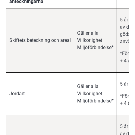
anteckningarna
5 år f
av det 
Gäller alla
gödsel
Skiftets beteckning och areal
Villkorlighet
använd
Miljöförbindelse*
*Förbi
+ 4 år
5 år
Gäller alla
Jordart
Villkorlighet
*Förbi
Miljöförbindelse*
+ 4 år
5 år f
av det 