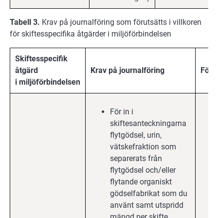
Tabell 3.
Krav på journalföring som förutsätts i villkoren
för skiftesspecifika åtgärder i miljöförbindelsen
Skiftesspecifik
åtgärd
Krav på journalföring
Förv
i
miljöförbindelsen
För in i
skiftesanteckningarna
flytgödsel, urin,
vätskefraktion som
separerats från
flytgödsel och/eller
flytande organiskt
gödselfabrikat som du
använt samt utspridd
mängd per skifte.