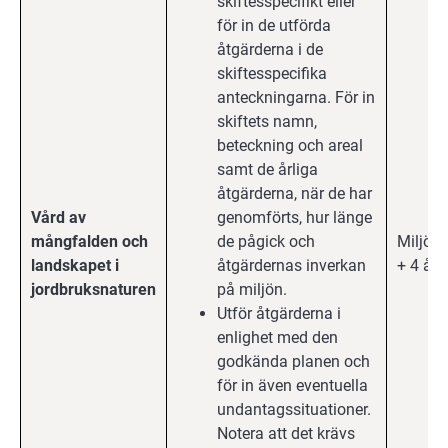
skiftesspecifikt eller
för in de utförda
åtgärderna i de
skiftesspecifika
anteckningarna. För in
skiftets namn,
beteckning och areal
samt de årliga
åtgärderna, när de har
Vård av
genomförts, hur länge
mångfalden och
de pågick och
Miljöa
landskapet i
åtgärdernas inverkan
+ 4 år
jordbruksnaturen
på miljön.
Utför åtgärderna i
enlighet med den
godkända planen och
för in även eventuella
undantagssituationer.
Notera att det krävs