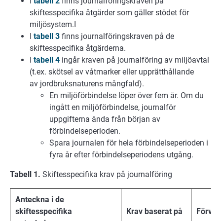
I
tabell 2
finns journalföringskraven på
skiftesspecifika åtgärder som gäller stödet för
miljösystem.I
I
tabell 3
finns journalföringskraven på de
skiftesspecifika åtgärderna.
I
tabell 4
ingår kraven på journalföring av miljöavtal
(t.ex. skötsel av våtmarker eller upprätthållande
av jordbruksnaturens mångfald).
En miljöförbindelse löper över fem år. Om du
ingått en miljöförbindelse, journalför
uppgifterna ända från början av
förbindelseperioden.
Spara journalen för hela förbindelseperioden i
fyra år efter förbindelseperiodens utgång.
Tabell 1.
Skiftesspecifika krav på journalföring
Anteckna i de
skiftesspecifika
Krav baserat på
Förvar