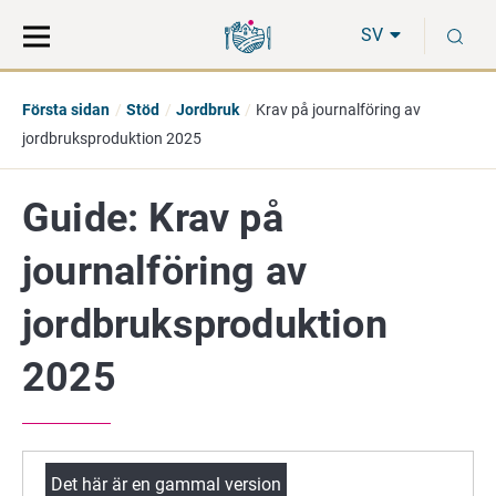
Gå
Sök
S
direkt
på
SV
till
hela
innehåll
webbplatsen
Första sidan
Stöd
Jordbruk
Krav på journalföring av
jordbruksproduktion 2025
Guide: Krav på
journalföring av
jordbruksproduktion
2025
Det här är en gammal version