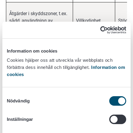
Åtgärder i skyddszoner, t.ex.
sådd, användning av
Villkorlighet
Stödåre
växtskyddsmedel.
Anläggande av
Information om cookies
mångfaldszoner och
Cookies hjälper oss att utveckla vår webbplats och
vårdåtgärderna på dem
förbättra dess innehåll och tillgänglighet.
Information om
samt övriga arbeten
cookies
förstört växtbestånd
Förbin
Miljöförbindelse
bekämpning av
+ 4 år
Samtyckesval
flyghavre eller andra
Nödvändig
ogräs
plantering av ny
Inställningar
växtlighet
mångfaldszonens läge