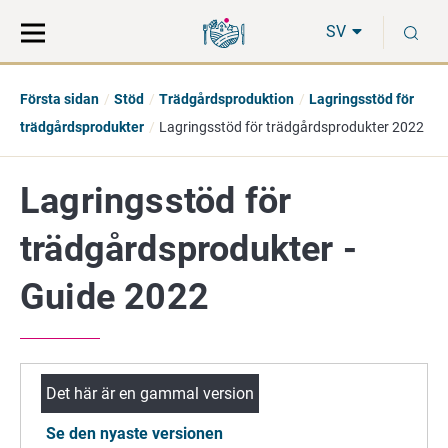
Gå
Sök
S
direkt
på
SV
till
hela
innehåll
webbplatsen
Första sidan
Stöd
Trädgårdsproduktion
Lagringsstöd för
trädgårdsprodukter
Lagringsstöd för trädgårdsprodukter 2022
Lagringsstöd för
trädgårdsprodukter -
Guide 2022
Det här är en gammal version
Se den nyaste versionen