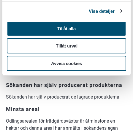
beviljas. Uppge det särskilda skälet i
tilläggsuppgifterna i ansökan.
Visa detaljer
När stödsökanden är en sammanslutning av flera fysiska
Tillåt alla
personer tillsammans eller någon annan sammanslutning
ska åtminstone en person vara minst 18 år på den sista
dagen av kalenderåret före stödåret och själv idka
Tillåt urval
jordbruk eller trädgårdsodling. Kravet gäller till exempel
aktiebolag och sammanslutningar, men inte
Avvisa cookies
offentligrättsliga samfund, fängelselägenheter eller
skollägenheter.
Sökanden har själv producerat produkterna
Sökanden har själv producerat de lagrade produkterna.
Minsta areal
Odlingsarealen för trädgårdsväxter är åtminstone en
hektar och denna areal har anmälts i sökandens egen