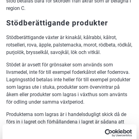
stöd betalas bara för skörden från åkrar som är belägna i
region C.
Stödberättigande produkter
Stödberättigande växter är kinakål, kålrabbi, kålrot,
rotselleri, rova, äpple, palsternacka, morot, rödbeta, rödkål,
purjolök, brysselkål, savojkål, lök och vitkål.
Stödet är avsett för grönsaker som används som
livsmedel, inte för till exempel foderkålrot eller foderrova.
Lagringsstöd betalas inte heller för till exempel produkter
som lagras ute i stuka, produkter som övervintrar på
åkern eller produkter som lagras i växthus som använts
för odling under samma växtperiod.
Produkterna som lagras är i handelsdugligt skick då de
förs in i lagret och förhållandena i lagret är sådana att
produkterna behåller sin handelsduglighet. Det
genomsnittliga svinnet (bland annat förskämda partier),