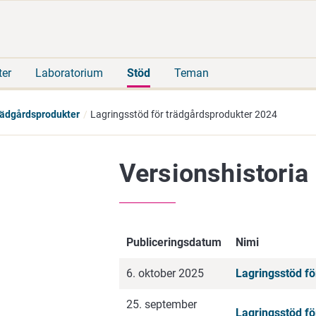
Gå
Sök
direkt
på
till
hela
innehåll
webbplatsen
ter
Laboratorium
Stöd
Teman
trädgårdsprodukter
Lagringsstöd för trädgårdsprodukter 2024
Versionshistoria
Publiceringsdatum
Nimi
6. oktober 2025
Lagringsstöd fö
25. september
Lagringsstöd fö