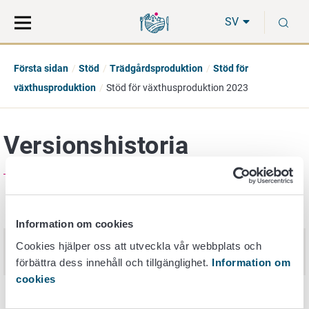
Gå
Sök
S
direkt
på
SV
till
hela
innehåll
webbplatsen
Första sidan
Stöd
Trädgårdsproduktion
Stöd för
växthusproduktion
Stöd för växthusproduktion 2023
Versionshistoria
Publiceringsdatum
Nimi
Information om cookies
Stöd för växthusproduktion - Guide
Cookies hjälper oss att utveckla vår webbplats och
9. februari 2026
2026
förbättra dess innehåll och tillgänglighet.
Information om
cookies
Stöd för växthusproduktion - Guide
4. februari 2025
2025