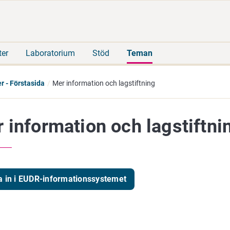
Gå
Sök
direkt
på
till
hela
innehåll
webbplatsen
ter
Laboratorium
Stöd
Teman
r - Förstasida
Mer information och lagstiftning
 information och lagstiftni
 in i EUDR-informationssystemet