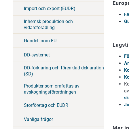
Europ
Import och export (EUDR)
FA
Inhemsk produktion och
Gu
vidareförädling
Handel inom EU
Lagsti
DD-systemet
Fö
Am
DD-förklaring och förenklad deklaration
K
(SD)
Ko
Ko
Produkter som omfattas av
av
avskogningsförordningen
sk
Jo
Storföretag och EUDR
Vanliga frågor
Mer i