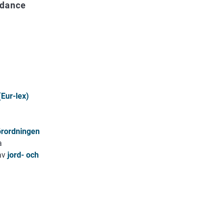
idance
Eur-lex)
rordningen
a
av
jord- och