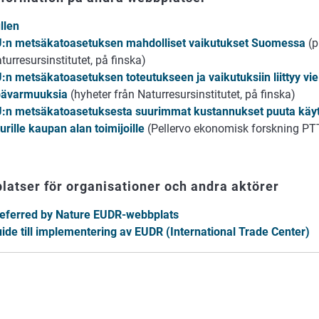
llen
:n metsäkatoasetuksen mahdolliset vaikutukset Suomessa
(p
turresursinstitutet, på finska)
:n metsäkatoasetuksen toteutukseen ja vaikutuksiin liittyy vie
pävarmuuksia
(hyheter från Naturresursinstitutet, på finska)
:n metsäkatoasetuksesta suurimmat kustannukset puuta käyttäv
urille kaupan alan toimijoille
(Pellervo ekonomisk forskning PTT
atser för organisationer och andra aktörer
eferred by Nature EUDR-webbplats
ide till implementering av EUDR (International Trade Center)