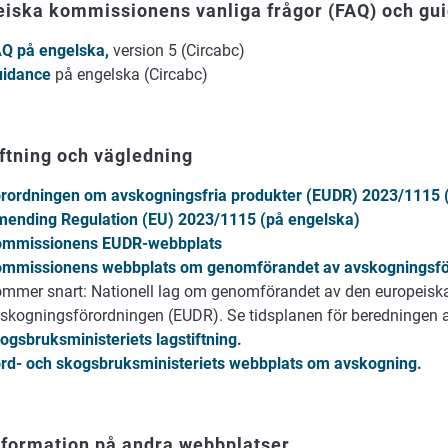
eiska kommissionens vanliga frågor (FAQ) och gu
Q på engelska
,
version 5 (Circabc)
idance
på engelska (Circabc)
ftning och vägledning
rordningen om avskogningsfria produkter (EUDR) 2023/1115 (
ending Regulation (EU) 2023/1115 (på engelska)
ommissionens EUDR-webbplats
mmissionens webbplats om genomförandet av avskogningsfö
mmer snart: Nationell lag om genomförandet av den europeisk
skogningsförordningen (EUDR). Se tidsplanen för beredningen 
ogsbruksministeriets lagstiftning.
rd- och skogsbruksministeriets webbplats om avskogning.
nformation på andra webbplatser