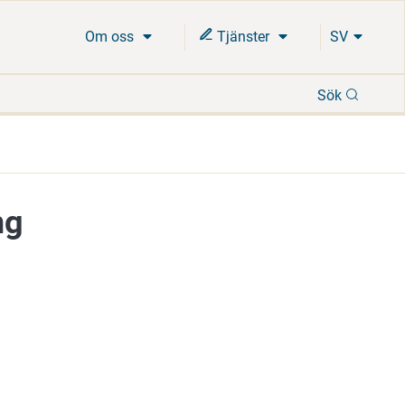
Om oss
Tjänster
SV
Sök
Sök
ng