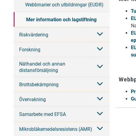
Webbinarier och utbildningar (EUDR)
Tu
EU
Mer information och lagstiftning
Na
EU
Riskvärdering
e
EU
Forskning
su
Näthandel och annan
distansförsäljning
Webbpl
Brottsbekämpning
Pr
Gu
Övervakning
Samarbete med EFSA
Mikrobläkemedelsresistens (AMR)