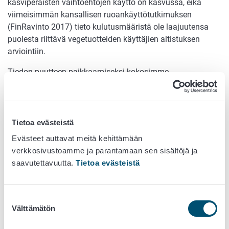
kasviperäisten vaihtoehtojen käyttö on kasvussa, eikä
viimeisimmän kansallisen ruoankäyttötutkimuksen
(
FinRavinto
2017) tieto kulutusmääristä ole laajuutensa
puolesta riittävä vegetuotteiden käyttäjien altistuksen
arviointiin.
Tiedon puutteen paikkaamiseksi kokosimme
kyselytutkimuksella maitotuotteiden kasviperäisiä
vaihtoehtoja edes joskus käyttäviltä suomalaisilta eri
tuotetyyppien käyttömääriä ja käytön toistuvuutta.
Ruoankäyttötietojaan altistuksen arviointiin antoi yli 1700
Tietoa evästeistä
vastaajaa. Lisäksi selvitettiin käyttäjien ja ei-käyttäjien
Evästeet auttavat meitä kehittämään
käsityksiä maitotuotteiden ja lihan kasviperäisistä
verkkosivustoamme ja parantamaan sen sisältöjä ja
vaihtoehdoista.
saavutettavuutta.
Tietoa evästeistä
Esityksessä kerrotaan tarkemmin kyselytutkimuksesta.
Altistuksen arvioinnin tulokset julkaistaan hankkeen
Suostumuksen
loppuseminaarissa ensi vuonna.
Välttämätön
valinta
erityisasiantuntija
Anne
Relander
: