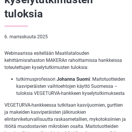
tuloksia
6. marraskuuta 2025
Webinaarissa esitellään Maatilatalouden
kehittämisrahaston MAKERAn rahoittamissa hankkeissa
toteutettujen kyselytutkimusten tuloksia:
tutkimusprofessori
Johanna Suomi
: Maitotuotteiden
kasviperäisten vaihtoehtojen käyttö Suomessa –
tuloksia VEGETURVA-hankkeen kyselytutkimuksesta
VEGETURVA-hankkeessa tutkitaan kasvijuomien,
gurttien
ja makeiden kasviper
äisten jälkiruokien
elintarviketurvallisuutta raskasmetallien,
mykotoksiinien
ja
itiöitä muodostavien mikrobien osalta. Maitotuotteiden