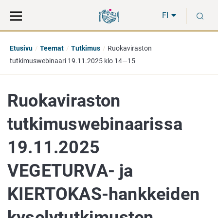
Siirry
Siirry
H
suoraan
koko
FI
sisältöön
sivuston
hakuun
Etusivu
Teemat
Tutkimus
Ruokaviraston
tutkimuswebinaari 19.11.2025 klo 14—15
Ruokaviraston
tutkimuswebinaarissa
19.11.2025
VEGETURVA- ja
KIERTOKAS-hankkeiden
kyselytutkimusten