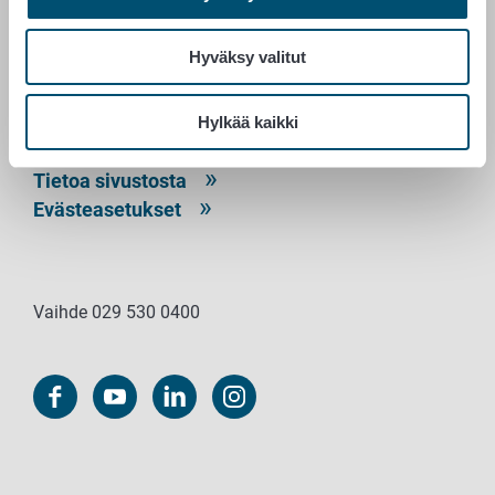
00027 RUOKAVIRASTO
Hyväksy valitut
Yhteystiedot
Palaute
Tietosuojailmoitus
Hylkää kaikki
Saavutettavuusseloste
Tietoa sivustosta
Evästeasetukset
Vaihde 029 530 0400