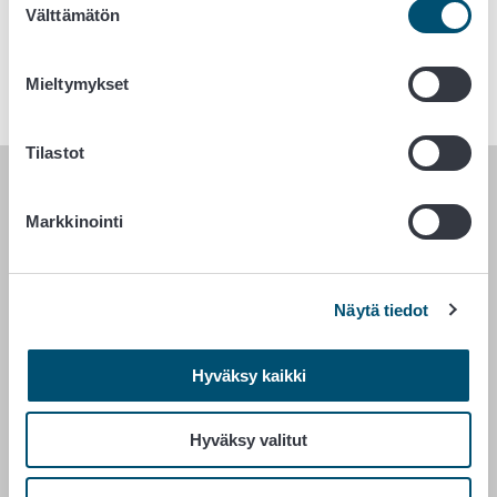
Välttämätön
valinta
24.
maaliskuuta
1. Tuenhakijan muistilistat
2021
Mieltymykset
Tilastot
RUOKAVIRASTO
Markkinointi
PL 100
00027 RUOKAVIRASTO
Näytä tiedot
Yhteystiedot
Palaute
Hyväksy kaikki
Tietosuojailmoitus
Saavutettavuusseloste
Hyväksy valitut
Tietoa sivustosta
Evästeasetukset