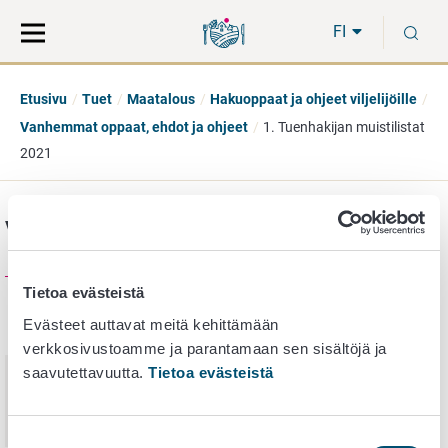
Siirry
Siirry
H
suoraan
koko
FI
sisältöön
sivuston
hakuun
Etusivu
Tuet
Maatalous
Hakuoppaat ja ohjeet viljelijöille
Vanhemmat oppaat, ehdot ja ohjeet
1. Tuenhakijan muistilistat
2021
Versiohistoria
Tietoa evästeistä
Evästeet auttavat meitä kehittämään
Julkaisupäivä
Nimi
verkkosivustoamme ja parantamaan sen sisältöjä ja
saavutettavuutta.
Tietoa evästeistä
30.
maaliskuuta
1. Tuenhakijan muistilistat
2022
Suostumuksen