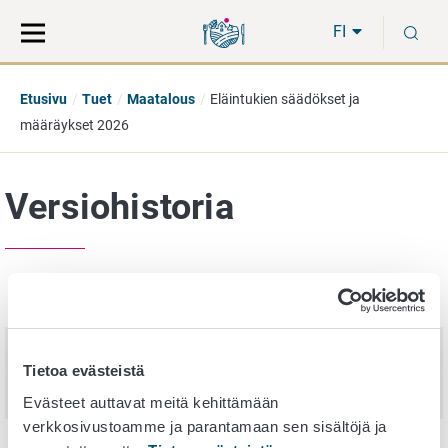
Siirry
Siirry
H
suoraan
koko
FI
sisältöön
sivuston
hakuun
Etusivu
Tuet
Maatalous
Eläintukien säädökset ja
määräykset 2026
Versiohistoria
Julkaisupäivä
Nimi
17.
Eläintukien säädökset ja määräykset
Tietoa evästeistä
joulukuuta
2026
2025
Evästeet auttavat meitä kehittämään
verkkosivustoamme ja parantamaan sen sisältöjä ja
10.