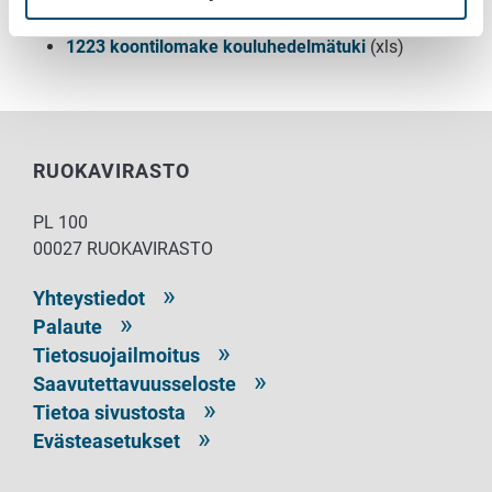
1208 koontilomake koulumaitotuki
(xls)
1223 koontilomake kouluhedelmätuki
(xls)
RUOKAVIRASTO
PL 100
00027 RUOKAVIRASTO
Yhteystiedot
Palaute
Tietosuojailmoitus
Saavutettavuusseloste
Tietoa sivustosta
Evästeasetukset