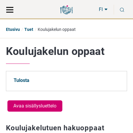
Siirry
Siirry
H
suoraan
koko
FI
sisältöön
sivuston
hakuun
Etusivu
Tuet
Koulujakelun oppaat
Koulujakelun oppaat
Tulosta
Avaa sisällysluettelo
Koulujakelutuen hakuoppaat