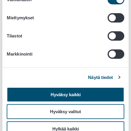
valinta
Koulujakelujärjestelmä eli koulumaitotuki ja
kouluhedelmätuki
Mieltymykset
Tuetut tuotteet ja rajoitteet
Tuen hakeminen
Miten kerrot koulumaito- ja kouluhedelmätuesta?
Tilastot
Nekka on koulumaito- ja kouluhedelmätuen
hakemiseen tarkoitettu verkkopalvelu
Markkinointi
Nekka sähköinen asiointipalvelu
Nekka-asiointipalvelun käyttöohje
(pdf)
Näytä tiedot
Suomi.fi-valtuuden käyttöönotto
(pdf)
XML tekninen ohjeistus
(pdf)
Hyväksy kaikki
Tukihakemus xml-skeema
(pdf)
Lukuvuositiedot xml-skeema
(pdf)
Nekka saavutettavuusseloste
(pdf)
Hyväksy valitut
Muut apulomakkeet
Hylkää kaikki