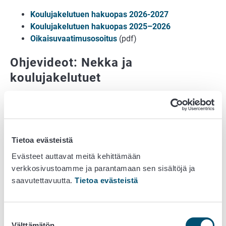
Koulujakelutuen hakuopas 2026-2027
Koulujakelutuen hakuopas 2025–2026
Oikaisuvaatimusosoitus
(pdf)
Ohjevideot: Nekka ja
koulujakelutuet
Näin kirjaudut palveluun ja rekisteröidyt tuen
hakijaksi
Näin rekisteröit toimipisteitä ja rakennat
kokoonpanoja
Tietoa evästeistä
Näin valtuutat toimittajan hakemaan tukea ja
Evästeet auttavat meitä kehittämään
lähetät lukuvuositiedot
verkkosivustoamme ja parantamaan sen sisältöjä ja
Näin teet koulumaitotukihakemuksen
saavutettavuutta.
Tietoa evästeistä
Näin teet kouluhedelmätukihakemuksen
Infografiikat
Suostumuksen
Välttämätön