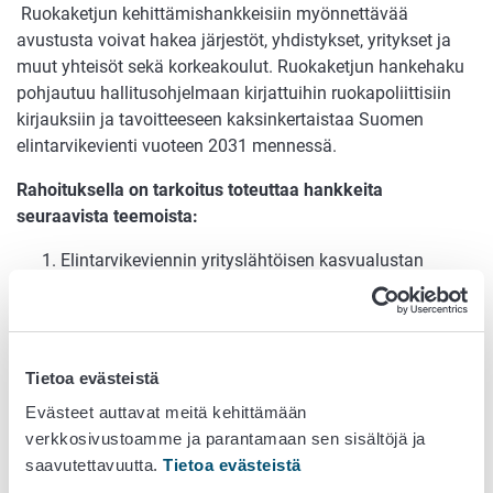
Ruokaketjun kehittämishankkeisiin myönnettävää
avustusta voivat hakea järjestöt, yhdistykset, yritykset ja
muut yhteisöt sekä korkeakoulut. Ruokaketjun hankehaku
pohjautuu hallitusohjelmaan kirjattuihin ruokapoliittisiin
kirjauksiin ja tavoitteeseen kaksinkertaistaa Suomen
elintarvikevienti vuoteen 2031 mennessä.
Rahoituksella on tarkoitus toteuttaa hankkeita
seuraavista teemoista:
Elintarvikeviennin yrityslähtöisen kasvualustan
kehittäminen
Kansainvälisen maisteriohjelman suunnittelu
ruokaviennin ja gastronomisen osaamisen
vahvistamiseksi
Tietoa evästeistä
Hankkeiden tulee olla laajoja, valtakunnallisia,
Evästeet auttavat meitä kehittämään
puolueettomia ja yleishyödyllisiä. Niissä ei saa näkyä
verkkosivustoamme ja parantamaan sen sisältöjä ja
yritysten nimiä tai tuotemerkkejä. Myönnettävän
saavutettavuutta.
Tietoa evästeistä
avustuksen enimmäismäärä on 80 % hyväksyttävistä