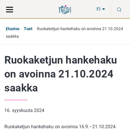
Siirry
Siirry
H
suoraan
koko
FI
sisältöön
sivuston
hakuun
Etusivu
Tuet
Ruokaketjun hankehaku on avoinna 21.10.2024
saakka
Ruokaketjun hankehaku
on avoinna 21.10.2024
saakka
16. syyskuuta 2024
Ruokaketjun hankehaku on avoinna 16.9.–21.10.2024.