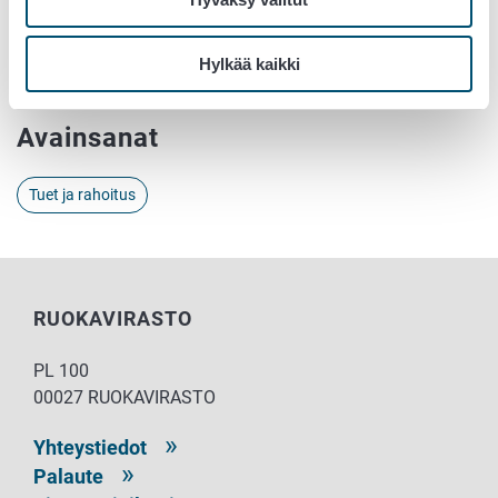
Minna Talvitie, erityisasiantuntija, 050 536 3500
Hylkää kaikki
etunimi.sukunimi(at)ruokavirasto.fi
Avainsanat
Tuet ja rahoitus
RUOKAVIRASTO
PL 100
00027 RUOKAVIRASTO
Yhteystiedot
Palaute