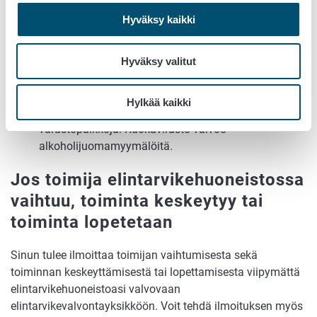
ravintoloita, elintarvikkeita valmistavia laitoksia ja
Hyväksy kaikki
elintarvikkeita myyviä verkkokauppoja.
Teurastamot ja niiden yhteydessä olevat laitokset
ovat Ruokaviraston valvomia.
Hyväksy valitut
Poroteurastamot ovat Ruokaviraston valvonnassa.
Sosiaali- ja terveysalan lupa- ja valvontavirasto
Hylkää kaikki
Valvira valvoo alkoholin valmistus- ja
varastopaikkoja. Ruokavirasto valvoo
alkoholijuomamyymälöitä.
Jos toimija elintarvikehuoneistossa
vaihtuu, toiminta keskeytyy tai
toiminta lopetetaan
Sinun tulee ilmoittaa toimijan vaihtumisesta sekä
toiminnan keskeyttämisestä tai lopettamisesta viipymättä
elintarvikehuoneistoasi valvovaan
elintarvikevalvontayksikköön. Voit tehdä ilmoituksen myös