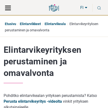
Siirry
Siirry
H
suoraan
koko
FI
sisältöön
sivuston
hakuun
Etusivu
Elintarvikkeet
Elintarvikeala
Elintarvikeyrityksen
perustaminen ja omavalvonta
Elintarvikeyrityksen
perustaminen ja
omavalvonta
Pohditko elintarvikealan yrityksen perustamista? Katso
Perusta elintarvikeyritys -videolta
vinkit yrityksen
alkutaipaleelle.