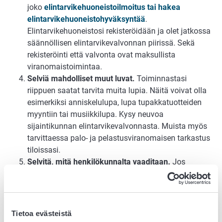
joko
elintarvikehuoneistoilmoitus tai hakea
elintarvikehuoneistohyväksyntää
.
Elintarvikehuoneistosi rekisteröidään ja olet jatkossa
säännöllisen elintarvikevalvonnan piirissä. Sekä
rekisteröinti että valvonta ovat maksullista
viranomaistoimintaa.
Selviä mahdolliset muut luvat.
Toiminnastasi
riippuen saatat tarvita muita lupia. Näitä voivat olla
esimerkiksi anniskelulupa, lupa tupakkatuotteiden
myyntiin tai musiikkilupa. Kysy neuvoa
sijaintikunnan elintarvikevalvonnasta. Muista myös
tarvittaessa palo- ja pelastusviranomaisen tarkastus
tiloissasi.
Selvitä, mitä henkilökunnalta vaaditaan.
Jos
henkilökunta käsittelee pakkaamattomia, helposti
pilaantuvia elintarvikkeita, heillä tulee olla
hygieniapassi, suojavaatetus ja terveydentilan
selvitys.
Tietoa evästeistä
Suunnittele omavalvonta.
Omavalvonta on