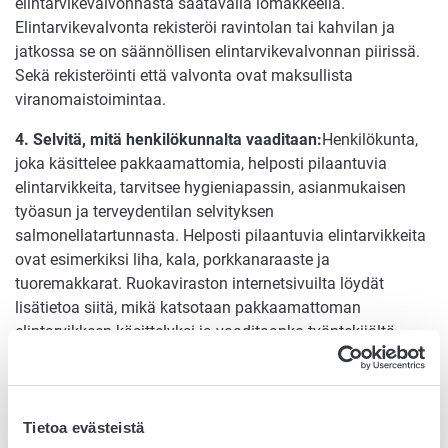
elintarvikevalvonnasta saatavalla lomakkeella.
Elintarvikevalvonta rekisteröi ravintolan tai kahvilan ja
jatkossa se on säännöllisen elintarvikevalvonnan piirissä.
Sekä rekisteröinti että valvonta ovat maksullista
viranomaistoimintaa.
4. Selvitä, mitä henkilökunnalta vaaditaan:
Henkilökunta,
joka käsittelee pakkaamattomia, helposti pilaantuvia
elintarvikkeita, tarvitsee hygieniapassin, asianmukaisen
työasun ja terveydentilan selvityksen
salmonellatartunnasta. Helposti pilaantuvia elintarvikkeita
ovat esimerkiksi liha, kala, porkkanaraaste ja
tuoremakkarat. Ruokaviraston internetsivuilta löydät
lisätietoa siitä, mikä katsotaan pakkaamattoman
elintarvikkeen käsittelyksi ja vaaditaanko työntekijältä
hygieniapassi tai terveydentilan selvitys.
5. Suunnittele omavalvonta
: Omavalvonta on yrityksen
oman toiminnan riskinhallintajärjestelmä. Kuvaa siihen
Tietoa evästeistä
toimintasi ja suunnittele etukäteen, miten hallitset