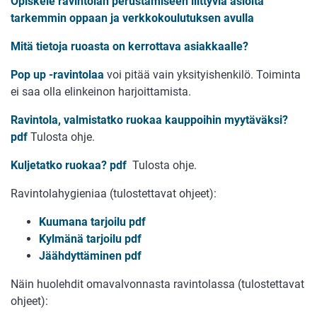
Opiskele ravintolan perustamiseen liittyviä asioita
tarkemmin oppaan ja verkkokoulutuksen avulla
Mitä tietoja ruoasta on kerrottava asiakkaalle?
Pop up -ravintolaa
voi pitää vain yksityishenkilö. Toiminta
ei saa olla elinkeinon harjoittamista.
Ravintola, valmistatko ruokaa kauppoihin myytäväksi?
pdf
Tulosta ohje.
Kuljetatko ruokaa? pdf
Tulosta ohje.
Ravintolahygieniaa (tulostettavat ohjeet):
Kuumana tarjoilu pdf
Kylmänä tarjoilu pdf
Jäähdyttäminen pdf
Näin huolehdit omavalvonnasta ravintolassa (tulostettavat
ohjeet):