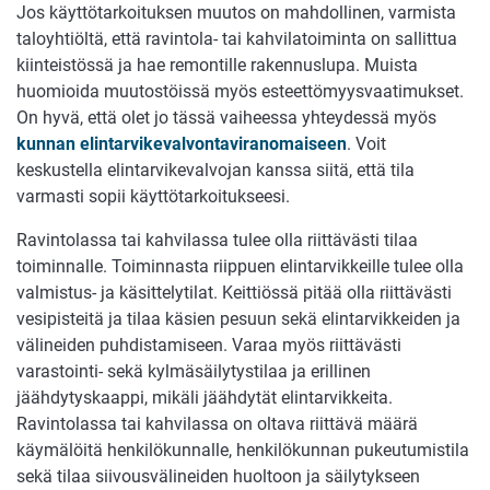
Jos käyttötarkoituksen muutos on mahdollinen, varmista
taloyhtiöltä, että ravintola- tai kahvilatoiminta on sallittua
kiinteistössä ja hae remontille rakennuslupa. Muista
huomioida muutostöissä myös esteettömyysvaatimukset.
On hyvä, että olet jo tässä vaiheessa yhteydessä myös
kunnan elintarvikevalvontaviranomaiseen
. Voit
keskustella elintarvikevalvojan kanssa siitä, että tila
varmasti sopii käyttötarkoitukseesi.
Ravintolassa tai kahvilassa tulee olla riittävästi tilaa
toiminnalle. Toiminnasta riippuen elintarvikkeille tulee olla
valmistus- ja käsittelytilat. Keittiössä pitää olla riittävästi
vesipisteitä ja tilaa käsien pesuun sekä elintarvikkeiden ja
välineiden puhdistamiseen. Varaa myös riittävästi
varastointi- sekä kylmäsäilytystilaa ja erillinen
jäähdytyskaappi, mikäli jäähdytät elintarvikkeita.
Ravintolassa tai kahvilassa on oltava riittävä määrä
käymälöitä henkilökunnalle, henkilökunnan pukeutumistila
sekä tilaa siivousvälineiden huoltoon ja säilytykseen