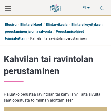
Siirry
Siirry
H
suoraan
koko
FI
sisältöön
sivuston
hakuun
Etusivu
Elintarvikkeet
Elintarvikeala
Elintarvikeyrityksen
perustaminen ja omavalvonta
Perustamisohjeet
toimialoittain
Kahvilan tai ravintolan perustaminen
Kahvilan tai ravintolan
perustaminen
Haluatko perustaa ravintolan tai kahvilan? Tältä sivulta
saat opastusta toiminnan aloittamiseen.