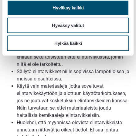
7. Huomioi toiminnassa
:
Hyväksy kaikki
Käsittele, varastoi ja kuljeta elintarvikkeet
hygieenisesti. Suojaa elintarvikkeet ja pidä tilat
Hyväksy valitut
siistinä. Pyri kaikin tavoin varmistamaan se, että
elintarvikkeet eivät saastu mikrobeilla tai niihin ei
joudu sellaista ainetta, joka niihin ei kuulu. Allergiaa
Hylkää kaikki
aiheuttavat ainesosat on pystyttävä pitämään
erillään sekä toisistaan että elintarvikkeista, joihin
niitä ei ole tarkoitettu.
Säilytä elintarvikkeet niille sopivissa lämpötiloissa ja
muissa olosuhteissa.
Käytä vain materiaaleja, jotka soveltuvat
elintarvikekäyttöön ja aiottuun käyttötarkoitukseen,
jos ne joutuvat kosketuksiin elintarvikkeiden kanssa.
Näin turvataan se, ettei materiaaleista joudu
haitallisia kemikaaleja elintarvikkeisiin.
Huolehdi, että myynnissä olevista elintarvikkeista
annetaan riittävät ja oikeat tiedot. Et saa johtaa