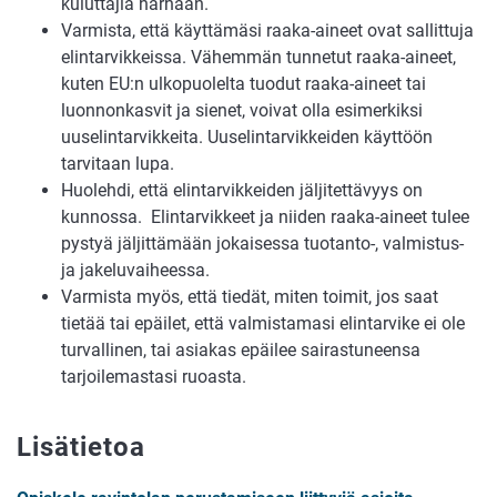
kuluttajia harhaan.
Varmista, että käyttämäsi raaka-aineet ovat sallittuja
elintarvikkeissa. Vähemmän tunnetut raaka-aineet,
kuten EU:n ulkopuolelta tuodut raaka-aineet tai
luonnonkasvit ja sienet, voivat olla esimerkiksi
uuselintarvikkeita. Uuselintarvikkeiden käyttöön
tarvitaan lupa.
Huolehdi, että elintarvikkeiden jäljitettävyys on
kunnossa. Elintarvikkeet ja niiden raaka-aineet tulee
pystyä jäljittämään jokaisessa tuotanto-, valmistus-
ja jakeluvaiheessa.
Varmista myös, että tiedät, miten toimit, jos saat
tietää tai epäilet, että valmistamasi elintarvike ei ole
turvallinen, tai asiakas epäilee sairastuneensa
tarjoilemastasi ruoasta.
Lisätietoa