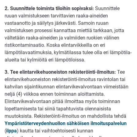
2. Suunnittele toiminta tiloihin sopivaksi:
Suunnittele
ruuan valmistukseen tarvittavien raaka-aineiden
vastaanotto ja säilytys järkevästi. Samoin ruuan
valmistuksen prosessi kannattaa miettiä tarkkaan, jotta
vältetään raaka-aineiden ja valmiiden ruokien välinen
ristikontaminaatio. Koska elintarvikkeilla on eri
lämpötilavaatimuksia, kylmätilassa tulee olla eri lämpötila-
alueita tai kylmiöitä eri lämpötiloissa.
3. Tee elintarvikehuoneiston rekisteröinti-ilmoitus:
Tee
elintarvikehuoneiston rekisteröinti-ilmoitus ravintolan tai
kahvilan sijaintikunnan elintarvikevalvontaan viimeistään
neljä (4) viikkoa ennen toiminnan aloittamista.
Elintarvikevalvontaan pitää ilmoittaa myös toiminnan
lopettamisesta tai siinä tapahtuvista olennaisista
muutoksista. Rekisteröinti-ilmoitus on mahdollista tehdä
Ympäristöterveydenhuollon sähköisen ilmoituspalvelun
(
ilppa
) kautta tai vaihtoehtoisesti kunnan